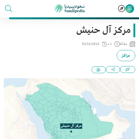
مركز آل حنيش
مقالة
1 د
02/11/2023
مراكز