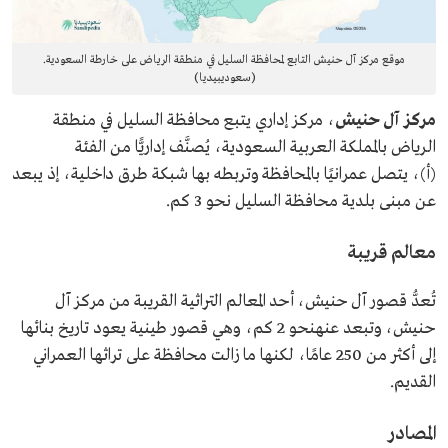
موقع مركز آل حنيش التابع لمحافظة السليل في منطقة الرياض على خارطة السعودية.
(سعوديبيديا)
مركز آل حنيش
، مركز إداري يتبع محافظة السليل في منطقة
الرياض بالمملكة العربية السعودية، يُصنَّف إداريًّا من الفئة
(أ)، يتصل عمرانيًا بالمحافظة وتربطه بها شبكة طرق داخلية، إذ يبعد
عن مبنى بلدية محافظة السليل نحو 3 كم.
معالم قريبة
تُعدُّ قصور آل حنيش، أحد المعالم التراثية القريبة من مركز آل
حنيش، وتبعد عنهنحو 2 كم، وهي قصور طينية يعود تاريخ بنائها
إلى أكثر من 250 عامًا، لكنها ما زالت محافظة على تراثها العمراني
القديم.
المصادر