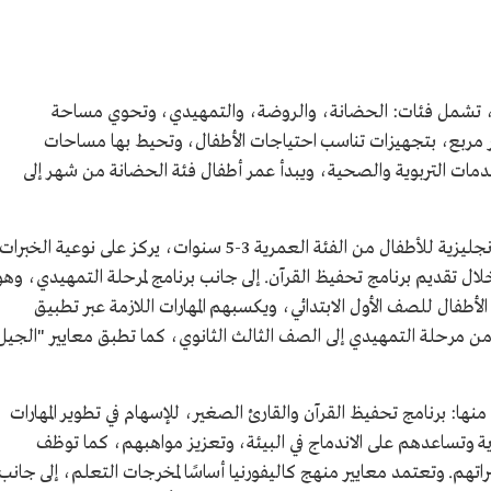
ل، تشمل فئات: الحضانة، والروضة، والتمهيدي، وتحوي مساحة
ر مربع، بتجهيزات تناسب احتياجات الأطفال، وتحيط بها مساحات
ت التربوية والصحية، ويبدأ عمر أطفال فئة الحضانة من شهر إلى
وتوفر لمرحلة الروضة برنامجًا باللغة العربية والإنجليزية للأطفال من الفئة العمرية 3-5 سنوات، يركز على نوعية الخبرات
ال تقديم برنامج تحفيظ القرآن. إلى جانب برنامج لمرحلة التمهيدي، وهو
مرية 5-6 سنوات، ويهيئ الأطفال للصف الأول الابتدائي، ويكسبهم المهارات اللازمة عبر تطبيق
ة من مرحلة التمهيدي إلى الصف الثالث الثانوي، كما تطبق معايير "الجيل
منها: برنامج تحفيظ القرآن والقارئ الصغير، للإسهام في تطوير المهارات
ادية وتساعدهم على الاندماج في البيئة، وتعزيز مواهبهم، كما توظف
راتهم. وتعتمد معايير منهج كاليفورنيا أساسًا لمخرجات التعلم، إلى جانب