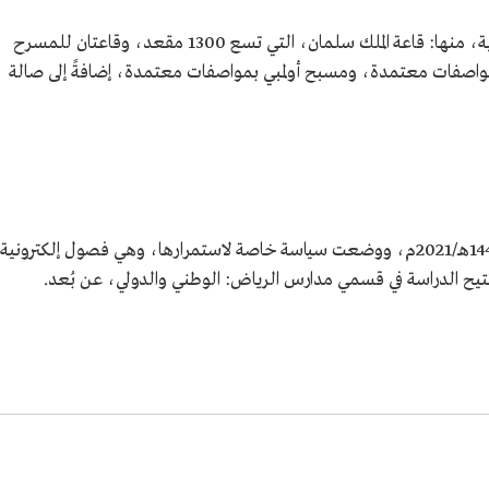
تضم مدارس الرياض عدة مرافق خدمية ورياضية، منها: قاعة الملك سلمان، التي تسع 1300 مقعد، وقاعتان للمسرح
لمبي بمواصفات معتمدة، ومسبح أولمبي بمواصفات معتمدة، إضافةً إلى صالة
أطلقت مدارس الرياض فصولًا افتراضية، عام 1443هـ/2021م، ووضعت سياسة خاصة لاستمرارها، وهي فصول إلكترونية
تتيح الدراسة في قسمي مدارس الرياض: الوطني والدولي، عن بُعد.