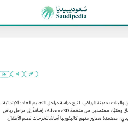
والبنات بمدينة الرياض، تتيح دراسة مراحل التعليم العام: الابتدائية،
والمتوسطة، والثانوية، وتقدم مسارًا دوليًّا، ومسارًا وطنيًّا، معتمدين من منظمة AdvancED، إضافةً إلى مراحل رياض
دي، معتمدة معايير منهج كاليفورنيا أساسًا لمخرجات تعلم الأطفال.