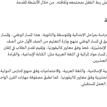
ى ربط الطفل بمجتمعه وثقافته، من خلال الأنشطة المقدمة.
ة
ة بمراحل الابتدائية والمتوسطة والثانوية، هما: المسار الوطني، والمسار
معتمدين من منظمة AdvancED، يُطبق في المسار الوطني منهج وزارة التعليم من الصف الأول حتى الصف
لإنجليزية، مُعدّ وفق معايير كاليفورنيا، ويُقيم تقدم الطلاب في إتقان
ختبارات ماب (MAP)، يتضمن المسار مواد إثرائية في اللغة العربية مثل: الكتابة الإبداعية، والقراءة
والعشرين.
ربية الإسلامية، واللغة العربية، والاجتماعيات وفق منهج المدارس الدولية،
إنجليزية وفق معايير كاليفورنيا، كما تطبق مصفوفة مهارات القرن الواح
العمل المستقبلي.