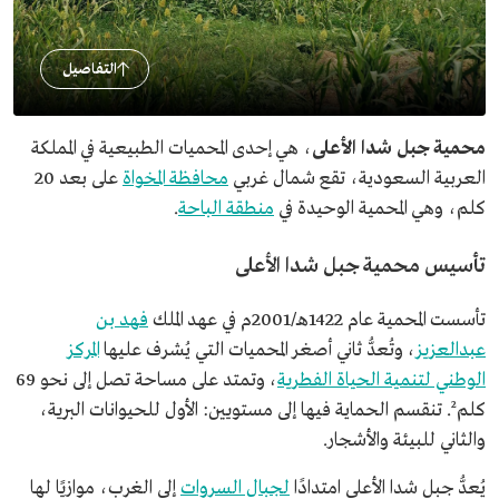
التفاصيل
محمية جبل شدا الأعلى
، هي إحدى المحميات الطبيعية في المملكة
العربية السعودية، تقع شمال غربي
محافظة المخواة
على بعد 20
كلم، وهي المحمية الوحيدة في
منطقة الباحة
.
تأسيس محمية جبل شدا الأعلى
تأسست المحمية عام 1422هـ/2001م في عهد الملك
فهد بن
عبدالعزيز
، وتُعدُّ ثاني أصغر المحميات التي يُشرف عليها
المركز
الوطني لتنمية الحياة الفطرية
، وتمتد على مساحة تصل إلى نحو 69
كلم². تنقسم الحماية فيها إلى مستويين: الأول للحيوانات البرية،
والثاني للبيئة والأشجار.
يُعدُّ جبل شدا الأعلى امتدادًا
لجبال السروات
إلى الغرب، موازيًا لها