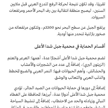
تقريبًا، وقد تكوّن نتيجة لحركة الرفع للدرع العربي قبل ملايين
السنين، ليصبح منطقة انتقالية بين رف البحر الأحمر ومرتفعات
السروات.
يرتفع الجبل عن سطح البحر نحو 2200م، وتتكون مرتفعاته من
صخور بازلتية تنحدر منها أودية.
أقسام الحماية في محمية جبل شدا الأعلى
تضم محمية جبل شدا الأعلى أشجارًا عدة، أهمها: العرعر والعتم
(الزيتون البري)، إضافةً إلى عدد من الشجيرات والأعشاب
والحشائش، وأهم الحيوانات فيها: النمر العربي والضبع المخطط
والذئب العربي والثعالب والوشق.
إضافةً إلى دورها في حماية الحيوانات من الصيد الجائر، تؤدي
محمية جبل شدا الأعلى أدوارًا عدة، أبرزها: المحافظة على الغطاء
النباتي وزيادته والحد من الاحتطاب، إضافةً إلى تنشيط السياحة
البيئية، وتوفير بيئة تنزه مناسبة للمواطنين والمقيمين في المملكة.