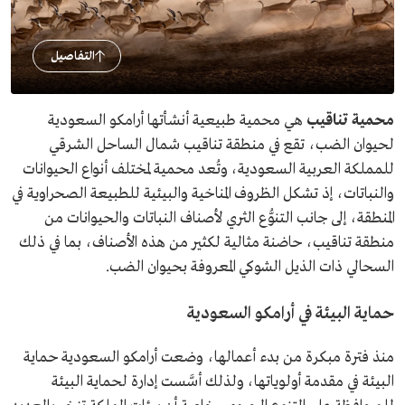
التفاصيل
محمية تناقيب
هي محمية طبيعية أنشأتها أرامكو السعودية
لحيوان الضب، تقع في منطقة تناقيب شمال الساحل الشرقي
للمملكة العربية السعودية، وتُعد محمية لمختلف أنواع الحيوانات
والنباتات، إذ تشكل الظروف المناخية والبيئية للطبيعة الصحراوية في
المنطقة، إلى جانب التنوُّع الثري لأصناف النباتات والحيوانات من
منطقة تناقيب، حاضنة مثالية لكثير من هذه الأصناف، بما في ذلك
السحالي ذات الذيل الشوكي المعروفة بحيوان الضب.
حماية البيئة في أرامكو السعودية
منذ فترة مبكرة من بدء أعمالها، وضعت أرامكو السعودية حماية
البيئة في مقدمة أولوياتها، ولذلك أسَّست إدارة لحماية البيئة