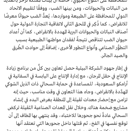
للمحافظة على التنوع الحيوي، خاصة أن بيئات المملكة تزخر بالعديد
من النباتات والحيوانات، ومن بينها الضب، ووفقًا لتقييم الاتحاد
الدولي للمحافظة على الطبيعة ومواردها، يُعدُّ الضب حيوانًا معرضًا
للانقراض، كما ذُكِر في الملحق الثاني لاتفاقية التجارة الدولية حول
أصناف النباتات والحيوانات البرية المهددة بالانقراض، كما أن أعداد
حيوان الضب تتناقص نتيجةً لفقدان مواطنها الطبيعية بسبب
التطوُّر الصناعي وأنواع التطور الأخرى، إضافةً إلى حوادث الطُرق
والصيد الجائر.
في إطار جهود الشركة البيئية حصل تعاون بين كلٍّ من برنامج زيادة
الإنتاج في حقل المرجان، مع إدارة الإنتاج على اليابسة في السفانية في
أرامكو السعودية، للمساعدة في حماية السحالي ذات الذيل الشوكي
المهدَّدة بالانقراض، وجاء هذا التعاون في وقت مناسب، حيث إنه
تزامن مع إحضار معدات ثقيلة إلى المنطقة بغرض البدء في إنشاء
مشاريع ضخمة هناك. وخلال نقل المعدات الصناعية الثقيلة تركض
السحالي عادةً نحو جحورها للاختباء، وقد ينتهي بها المطاف إلى أن
توقع نفسها في الفخ، ثم قتلها داخل جحورها التي تعتقد أنها