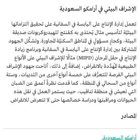
الإشراف البيئي في أرامكو السعودية
تعمل إدارة الإنتاج على اليابسة في السفانية على تحقيق التزاماتها
البيئيَّة لتأسيس مثال يُحتذى به كمُنتج للهيدروكربونات صديقة
البيئة، وكجارٍ مسؤولٍ في المناطق السكنيَّة المجاورة. وتشكِّل الجهود
المشتركة بين إدارة الإنتاج على اليابسة في السفانية وبرنامج زيادة
الإنتاج في حقل المرجان (MIPD) مثالًا للإشراف البيئي على الأنواع
الطبيعية المُهدَّدة بالانقراض، إضافةً إلى ذلك، أتاحت جهود الإشراف
البيئي الفرصة للتعرُّف على خمسة أنواع أخرى من الثدييات، وستة
أنواع من السحالي في المنطقة، كما قدمت نظرةً أعمق عن الضبان
التي تعيش في منطقة تناقيب، حيث يستمر العمل في نقل هذه
الحيوانات ومراقبتها ودراسة خصائصها حتى لا تتعرض للانقراض.
المصادر
أرامكو السعودية.