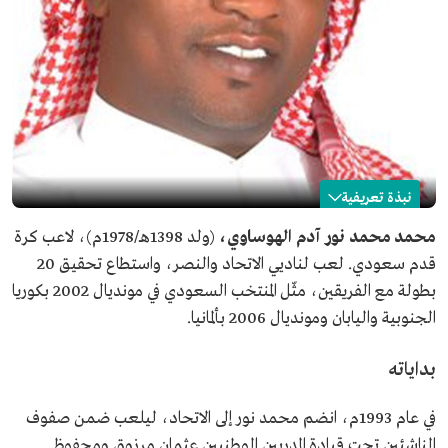
نبذة تعريفية
محمد نور
محمد محمد نور آدم الهوساوي
،
(ولد 1398هـ/1978م)، لاعب كرة
قدم سعودي. لعب لناديي الاتحاد والنصر، واستطاع تحقيق 20
الاسم
محمد نور.
بطولة مع الفريقين، مثّل المنتخب السعودي في مونديال 2002 بكوريا
تاريخ الميلاد
1978م.
الجنوبية واليابان ومونديال 2006 بألمانيا.
المجال
لاعب كر ة قدم سابق.
أندية
الاتحاد والنصر.
بداياته
انضمامه للاتحاد
1993م.
في عام 1993م، انضم محمد نور إلى الاتحاد، ليلعب ضمن صفوف
الناشئين تحت قيادة المدربين الوطنيين عثمان مرزوق ومحفوظ