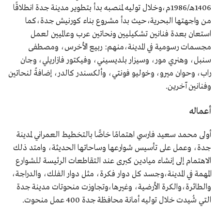
1406هـ/1986م،وخلال توليه لمنصبه بدأ بتطوير مدينة جدة انطلاقًا
من واجهتها البحرية،حيث بدأ مشروع بناء كورنيش جدة،كما
استعان بعدة فنانين تشكيليين ونحاتين عرب وعالميين لعمل
مجسمات رسومية في المدينة،منهم: ربيع الأخرس، ومصطفى
سنبل، وهنري مور، وسيزار بلديسيني، وفيكتور فازاريلي، وجان
راب، وحوان ميرو، وخوليو فونتي، وألكسندر كالدر، إضافةً لنحاتين
وفنانين آخرين.
أعماله
أولى محمد سعيد فارسي اهتمامًا خاصًّا بالتخطيط العمراني لمدينة
جدة، وعمل على تأسيس شوارعها وساحاتها الحديثة، وامتد ذلك
الاهتمام إلى إنشاء ميادين كبرى عند التقاطعات الرئيسة للشوارع
المهمة في المدينة،وجسد كل دوار فكرة، مثل دوار الفلك، والدراجة،
والطائرة،والكرة الأرضية، وغيرها،وتجاوزت منحوتات مدينة جدة
التي شُيدت خلال توليه أمانة محافظة جدة 400 عمل منحوت.