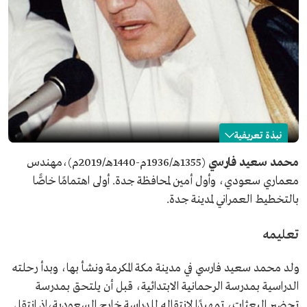
نبذة تعريفية
محمد فارسي
محمد سعيد فارسي
(1355هـ/1936م-1440هـ/2019م)،مهندس
معماري سعودي، وأول أمين لمحافظة جدة. أولى اهتمامًا خاصًّا
الاسم
محمد سعيد فارسي.
بالتخطيط العمراني لمدينة جدة.
التصنيف
مُهندس معماري.
تاريخ الميلاد
1936م.
تعليمه
مكان الميلاد
مدينة مكة المكرمة.
تاريخ الوفاة
2019م.
ولد محمد سعيد فارسي في مدينة مكة المكرمة ونشأ بها، وبدأ رحلته
الدراسية بمدرسة الرحمانية الابتدائية، قبل أن يلتحق بمدرسة
تحضير البعثات، تمهيدًا لانتقاله للدراسة خارج السعودية،إذ انتقل