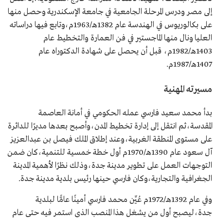
إلى مصر ودرس المرحلة الجامعية في جامعة الإسكندرية وحصل منها
على بكالوريوس في الهندسة عام 1382هـ/1963م،وتابع فيها دراساته
العليا ونال منها الماجستير في فن العمارة والتخطيط عام
1403هـ/1982م، قبل أن يحصل على شهادة الدكتوراه عام
1407هـ/1987م.
مسيرته المهنية
بدأ محمد سعيد فارسي عمله الحكومي في أمانة العاصمة
المقدسة،ثم انتقل إلى إدارة تخطيط المدن،وأصبح بعدها مديرًا للدائرة
على مستوى المنطقة الغربية،وعند إطلاق الملك فيصل بن عبدالعزيز
آل سعود عام 1390هـ/1970م أول خطة خمسية للتنمية،كان ضمن
التوجهات العمل على تطوير مدينة جدة،وذلك نظرًا لأهمية المدينة
الجغرافية والتجارية،وكان فارسي حينها رئيس بلدية مدينة جدة.
وفي عام 1392هـ/1972م عُيِّن محمد فارسي أمينًا عامًّا لبلدية
جدة،ليصبح أول من يشغل هذا المنصب الذي استمر فيه حتى عام