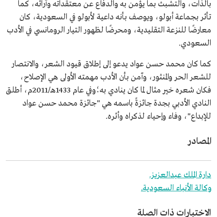
بالذات، والتشبث بما يؤمن به والدفاع عن معتقداته وآرائه، كما
تأثر بجماعة أبولو، ويوصف بأنه داعية لأبولو في السعودية، كان
معارضًا للنزعة التقليدية، ومحرضًا لظهور التيار الرومانسي في الأدب
السعودي.
كما كان محمد حسن عواد يدعو إلى إطلاق قيود الشعر، والانتصار
للشعر الحر والمنثور، وآمن بأن الأدب مهمته الأولى هي الإصلاح،
فكان شعره خير مثال لما كان ينادي به؛وفي عام 1433هـ/2011م، أطلق
النادي الأدبي بجدة جائزةً باسمه هي "جائزة محمد حسن عواد
للإبداع"، وفاء وإحياء لذكراه وأثره.
المصادر
دارة الملك عبدالعزيز.
وكالة الأنباء السعودية.
الاختبارات ذات الصلة