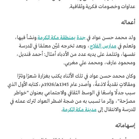
عداوات وخصومات فكرية وثقافية.
أعماله
ولد محمد حسن عواد في
جدة
بمنطقة مكة المكرمة
ونشأ فيها،
وتعلم في
مدارس الفلاح
، وبعد تخرجه عُيِّن معلمًا في المدرسة
نفسها، وتتلمذ على يديه عدد من الأدباء أمثال: أحمد قنديل،
ومحمود عارف، ومحمد علي مغربي.
وكان محمد حسن عواد في تلك الأثناء يكتب بغزارة شعرًا ونثرًا
ومقالاتٍ نقديةً لاذعةً، وأصدر عام 1345هـ/1926م،كتابه الأول الذي
سبب جدلًا واسعًا في الوسط الثقافي والاجتماعي بعنوان "خواطر
مصرَّحة"، وإثر ما تسبب به من ضجة اضطر العواد لترك عمله في
المدرسة والانتقال إلى
مدينة مكة المكرمة
.
إسهاماته