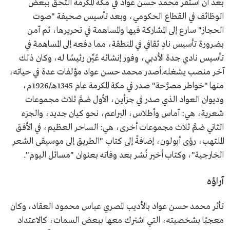
بعد أن استقر محمد حسن عواد في مكة المكرمة التحق ببعض
الوظائف في القطاع الحكومي، وبعد تأسيس صحيفة "صوت
الحجاز" سارع إلى المشاركة فيها والمساهمة في تحريرها، ثم آمن
بضرورة تأسيس نادٍ ثقافي في المنطقة، مما دفعه إلى المساهمة في
تأسيس نادي جدة الأدبي، وفور إنشائه عُيِّن رئيسًا له، وكان ذلك
آخر منصب يشغله.أصدر محمد حسن عواد مؤلفات عدة في حياته،
منها "خواطر مصرَّحة" صدر في مكة المكرمة عام 1345هـ/1926م،
وديوان العواد الذي صدر في جزأين، الأول ضمَّ ثلاث مجموعات
شعرية، هي: آماس وأطلاس، البراعم، نحو كيان جديد، والجزء
الثاني ضمَّ ثلاث مجموعات أخرى، هي: الساحر العظيم، في الأفق
الملتهب، رؤى أبولون، إضافةً إلى كتاب "الطريق إلى موسيقى الشعر
الخارجية"، وكتاب أخير نُشر بعد وفاته بعنوان "مسائل اليوم".
آراؤه
تأثر محمد حسن عواد بالأديب المصري عباس محمود العقاد، وكان
معجبًا بشخصيته، التي اشترك معها ببعض السمات، كالاعتداد