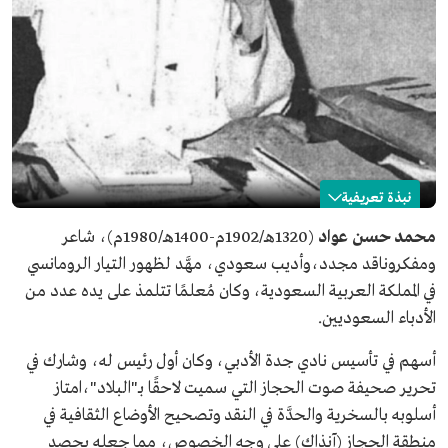
نبذة تعريفية
محمد عواد
محمد حسن عواد
(1320هـ/1902م-1400هـ/1980م)، شاعر
ومفكروناقد مجدد،وأديب سعودي، مهَّد لظهور التيار الرومانسي
الاسم
محمد عواد.
في المملكة العربية السعودية، وكان مُعلمًا تتلمذ على يده عدد من
التصنيف
شاعر، ومفكر، وناقد.
الأدباء السعوديين.
تاريخ الولادة
1902م.
مكان الميلاد
محافظة جدة.
أسهم في تأسيس نادي جدة الأدبي، وكان أول رئيس له، وشارك في
تحرير صحيفة صوت الحجاز التي سميت لاحقًا بـ"البلاد"،امتاز
تاريخ الوفاة
1980م.
أسلوبه بالسخرية والحدَّة في النقد وتصحيح الأوضاع الثقافية في
منطقة الحجاز (آنذاك) على وجه الخصوص، مما جعله يحصد