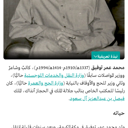
نبذة تعريفية
محمد عمر توفيق
محمد عمر توفيق
(1337هـ/1910م-1414هـ/1994م)، كاتبٌ وشاعرٌ
ووزير المواصلات سابقًا (
وزارة النقل والخدمات اللوجستية
حاليًّا)،
الاسم
محمد عمر توفيق.
وثاني وزير للحج والأوقاف بالنيابة (
وزارة الحج والعمرة
حاليًّا)، كان
تاريخ الميلاد
1337هـ/1910م.
رئيسًا للمكتب الخاص بنائب جلالة الملك في الحجاز آنذاك، الملك
مكان الميلاد
مكة المكرمة.
فيصل بن عبدالعزيز آل سعود
.
تاريخ الوفاة
1414هـ/1994م.
المجال المهني
كاتب.
حياته
شاعر.
ولد محمد عمر توفيق في مكة المكرمة، وبعد سنوات قليلة انتقل