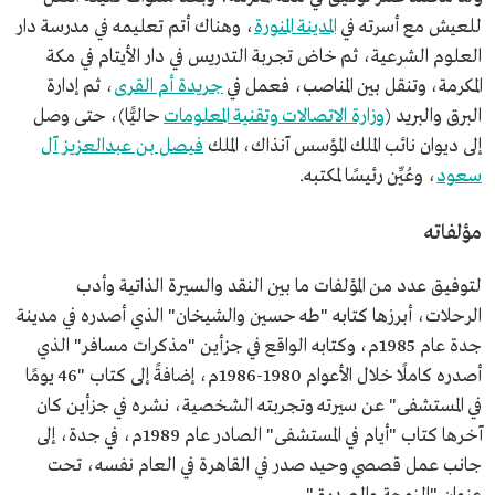
للعيش مع أسرته في
المدينة المنورة
، وهناك أتم تعليمه في مدرسة دار
العلوم الشرعية، ثم خاض تجربة التدريس في دار الأيتام في مكة
المكرمة، وتنقل بين المناصب، فعمل في
جريدة أم القرى
، ثم إدارة
البرق والبريد (
وزارة الاتصالات وتقنية المعلومات
حاليًّا)، حتى وصل
إلى ديوان نائب الملك المؤسس آنذاك، الملك
فيصل بن عبدالعزيز آل
سعود
، وعُيِّن رئيسًا لمكتبه.
مؤلفاته
لتوفيق عدد من المؤلفات ما بين النقد والسيرة الذاتية وأدب
الرحلات، أبرزها كتابه "طه حسين والشيخان" الذي أصدره في مدينة
جدة عام 1985م، وكتابه الواقع في جزأين "مذكرات مسافر" الذي
أصدره كاملًا خلال الأعوام 1980-1986م، إضافةً إلى كتاب "46 يومًا
في المستشفى" عن سيرته وتجربته الشخصية، نشره في جزأين كان
آخرها كتاب "أيام في المستشفى" الصادر عام 1989م، في جدة، إلى
جانب عمل قصصي وحيد صدر في القاهرة في العام نفسه، تحت