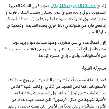
وُلد في
محافظة الدرب
بمنطقة جازان
جنوب غربي المملكة العربية
السعودية،توفي والده وهو في عمر السنتين ونصف السنة، فترعرع
مع والدته، وفي عمر ثلاث سنوات انتقل برفقتها إلى محافظة جدة،
إذ قضى فترة من طفولته في رباط خيري بجدة القديمة، وتحديدًا في
حارة اليمن.
زاول أعمالًا عدة في سن صغيرة، ومنها مساعد موزع بريد،وبدأ
مشاركاته في الإذاعة عام 1961م، واستمر حتى 1963م، وسجل عددًا
من الأسطوانات، وأدى دورًا في مسرح الإذاعة.
مسيرته الفنية
قدم في بداية مسيرته أغنية "الرمش الطويل"، التي وزع منها آلاف
الأسطوانات،كما لحن العديد من الأغاني، وكانت أغنية "خلاص
ضاعت أمانينا" من أوائل ألحانه، وفي السبعينات الميلادية قدم
الأغنية المكبلهة من خلال "الرسايل".أتقن محمد عبده عددًا من
الألوان الغنائية، وغنى عددًا من الأغاني التي بقيت حاضرة، ومنها