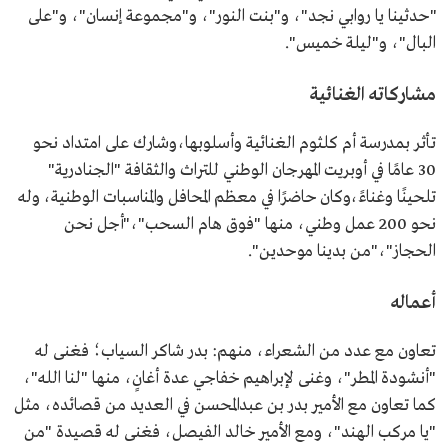
"حدثينا يا روابي نجد"، و"بنت النور"، و"مجموعة إنسان"، و"على
البال"، و"ليلة خميس".
مشاركاته الغنائية
تأثر بمدرسة أم كلثوم الغنائية وأسلوبها،وشارك على امتداد نحو
30 عامًا في أوبريت المهرجان الوطني للتراث والثقافة "الجنادرية"
تلحينًا وغناءً،وكان حاضرًا في معظم المحافل والمناسبات الوطنية، وله
نحو 200 عمل وطني، منها "فوق هام السحب"،"أجل نحن
الحجاز"،"من بدينا موحدين".
أعماله
تعاون مع عدد من الشعراء، منهم: بدر شاكر السياب؛ فغنى له
"أنشودة المطر"، وغنى لإبراهيم خفاجي عدة أغانٍ، منها "لنا الله"،
كما تعاون مع الأمير بدر بن عبدالمحسن في العديد من قصائده، مثل
"يا مركب الهند"، ومع الأمير خالد الفيصل، فغنى له قصيدة "من