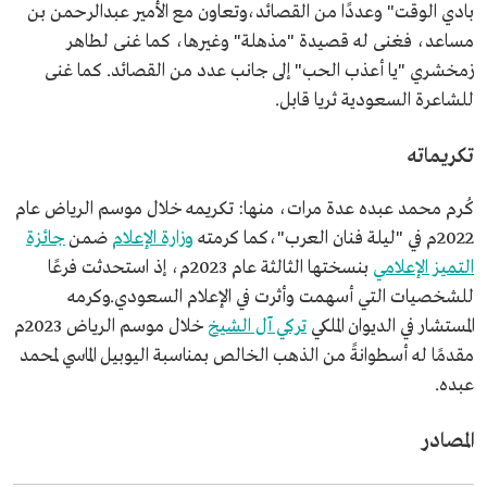
بادي الوقت" وعددًا من القصائد،وتعاون مع الأمير عبدالرحمن بن
مساعد، فغنى له قصيدة "مذهلة" وغيرها، كما غنى لطاهر
زمخشري "يا أعذب الحب" إلى جانب عدد من القصائد. كما غنى
للشاعرة السعودية ثريا قابل.
تكريماته
كُرم محمد عبده عدة مرات، منها: تكريمه خلال موسم الرياض عام
2022م في "ليلة فنان العرب"،كما كرمته
وزارة الإعلام
ضمن
جائزة
التميز الإعلامي
بنسختها الثالثة عام 2023م، إذ استحدثت فرعًا
للشخصيات التي أسهمت وأثرت في الإعلام السعودي.وكرمه
المستشار في الديوان الملكي
تركي آل الشيخ
خلال موسم الرياض 2023م
مقدمًا له أسطوانةً من الذهب الخالص بمناسبة اليوبيل الماسي لمحمد
عبده.
المصادر