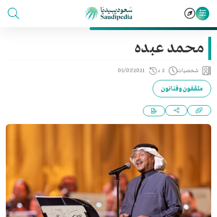
محمد عبده
شخصيات
2 د
05/07/2021
مثقفون وفنانون