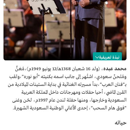
نبذة تعريفية
محمد عبده
محمد عبده
، (ولد 16 شعبان 1368هـ/12 يونيو 1949م)،مُغنٍّ
ومُلحنٌ سعودي، اشتُهر إلى جانب اسمه بكنيته "أبو نوره"،ولقب
الاسم
محمد عبده.
بـ"فنان العرب"،بدأ مسيرته الغنائية في بداية الستينات الميلادية من
التصنيف
ملحن ومغن سعودي.
القرن الماضي، أحيا حفلات ومهرجانات داخل المملكة العربية
الكنية واللقب
أبو نورة، فنان العرب.
السعودية وخارجها، ومنها حفلة لندن عام 1997م، لحّن وغنى
تاريخ الميلاد
1949م.
"فوق هام السحب"، إحدى الأغاني الوطنية السعودية الشهيرة.
بداية مسيرته المهنية
في الستينات الميلادية من القرن الماضي.
حياته