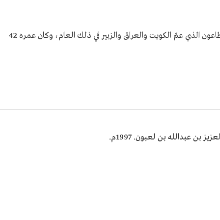
توفي محمد بن لعبون في الكويت بسبب وباء الطاعون الذي عمّ الكويت والعراق والزبير في ذلك العام، وكان عمره 42
 بن عبدالله بن لعبون. 1997م.