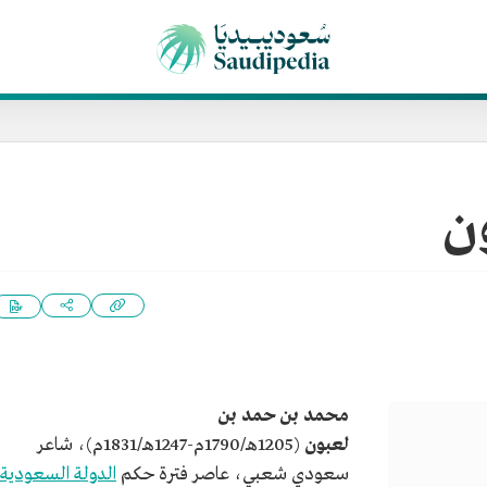
ن
محمد بن حمد بن
لعبون
(1205هـ/1790م-1247هـ/1831م)، شاعر
سعودي شعبي، عاصر فترة حكم
الدولة السعودية