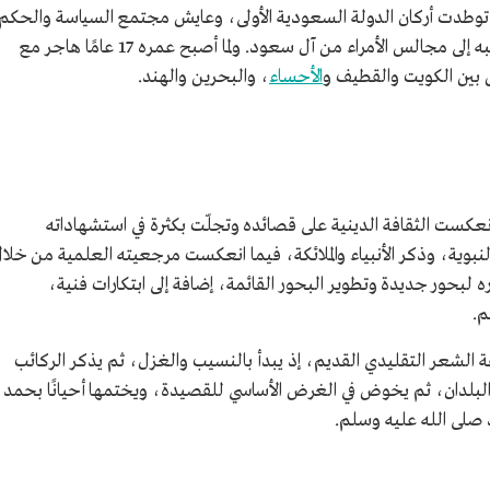
توطدت أركان الدولة السعودية الأولى، وعايش مجتمع السياسة والحكم
منذ صغره، إذ كان والده حمد بن لعبون يصحبه إلى مجالس الأمراء من آل سعود. ولما أصبح عمره 17 عامًا هاجر مع
قل بين الكويت والقطيف و
الأحساء
، والبحرين والهند.
عكست الثقافة الدينية على قصائده وتجلّت بكثرة في استشهاداته
النبوية، وذكر الأنبياء والملائكة، فيما انعكست مرجعيته العلمية من خلا
 لبحور جديدة وتطوير البحور القائمة، إضافة إلى ابتكارات فنية،
م.
الشعر التقليدي القديم، إذ يبدأ بالنسيب والغزل، ثم يذكر الركائب
والبلدان، ثم يخوض في الغرض الأساسي للقصيدة، ويختمها أحيانًا بحمد
صلى الله عليه وسلم.