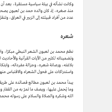
التصنيف
شاعر نبطي.
وكانت نشأته في بيئة سياسية مستقرة، بعد أن 
اللقب
أمير شعراء النبط.
عدد من أفراد قبيلته إلى الزبير في العراق، وتن
تاريخ الميلاد
1790م.
تاريخ الوفاة
1831م.
شعره
نظمَ محمد بن لعبون الشعر النبطي مبكرًا، وان
وتضميناته لكثير من الآيات القرآنية والأحاديث 
بلاغته، ورصانة شعره، وجزالة مفرداته، وابتكاره
واستدراكات على فحول الشعراء والاقتباس منه
يبدأ محمد بن لعبون مطالع قصائده على طريقة 
وما يُحمل عليها، ويصف ما تمرّ به من القفار 
الله وشكره والصلاة والسلام على رسوله محمد 