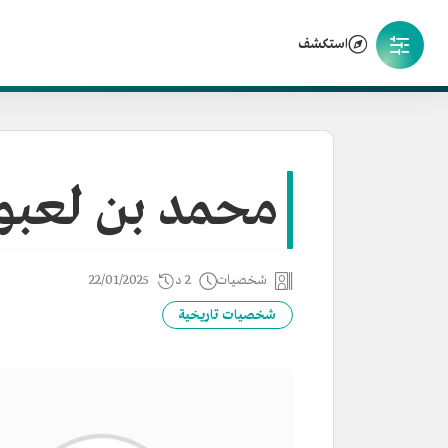
استكشف
محمد بن لعبو
شخصيات
2 د
22/01/2025
شخصيات تاريخية