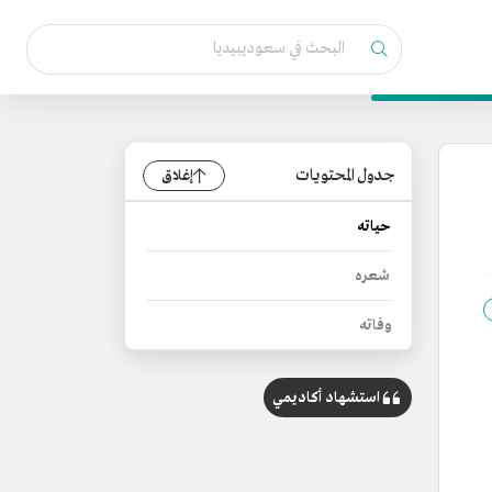
جدول المحتويات
إغلاق
حياته
شعره
وفاته
استشهاد أكاديمي