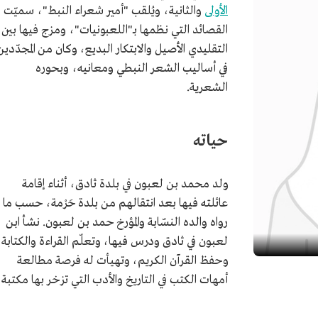
الأولى
والثانية، ويُلقب "أمير شعراء النبط"، سميّت
القصائد التي نظمها بـ"اللعبونيات"، ومزج فيها بين
التقليدي الأصيل والابتكار البديع، وكان من المجدّدين
في أساليب الشعر النبطي ومعانيه، وبحوره
الشعرية.
حياته
ولد محمد بن لعبون في بلدة ثادق، أثناء إقامة
عائلته فيها بعد انتقالهم من بلدة حَرْمة، حسب ما
رواه والده النسّابة والمؤرخ حمد بن لعبون. نشأ ابن
لعبون في ثادق ودرس فيها، وتعلّم القراءة والكتابة
وحفظ القرآن الكريم، وتهيأت له فرصة مطالعة
أمهات الكتب في التاريخ والأدب التي تزخر بها مكتبة