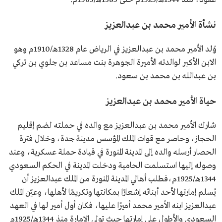
الوفاة
1988م.
نشأة الأمير محمد بن عبدالعزيز
وُلد الأمير محمد بن عبدالعزيز في الرياض عام 1328هـ/1910م وهو
الابن الأكبر لوالدته الأميرة الجوهرة بنت مساعد بن جلوي بن تركي
بن عبدالله بن محمد بن سعود.
حياة الأمير محمد بن عبدالعزيز
شارك الأمير محمد بن عبدالعزيز مع والده في حملته لضم إقليم
الحجاز، وحاصر مع قوات الملك المؤسس مدينة جدة، وخلال فترة
الحصار أرسله والده إلى المدينة المنورة في قيادة حملة عسكرية، وعند
وصوله إليها استسلمت الحامية ودخلت المدينة في الحكم السعودي
1344هـ/1925م،فطلب أهالي المدينة المنورة من الملك عبدالعزيز أن
يُسلم إمارتها لأحد أبنائه إشعارًا بمكانتها وتكريمًا لأهلها، وعيّن الملك
عبدالعزيز ابنه الأمير محمد أميرًا عليها، فكان أول أمير لها في العهد
السعودي والأطول على إمارتها حيث تولى الإمارة منذ 1344هـ/1925م