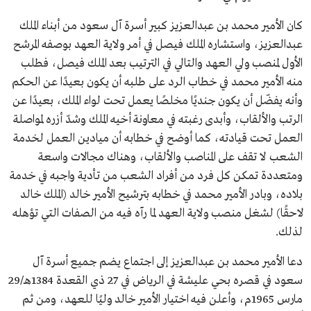
كان الأمير محمد بن عبدالعزيز كبير أسرة آل سعود من أبناء الملك
عبدالعزيز، واستشاره الملك فيصل في أمر ولاية العهد بوصفه المرشح
الأول لمنصب ولي العهد والتالي في الترتيب بعد الملك فيصل، فطلب
منه الأمير محمد في خطاب الرد على طلبه أن يكون بعيدًا عن الحكم
وأنه يفضّل أن يكون جنديًا مخلصًا يعمل تحت لواء الملك، بعيدًا عن
الرتب والألقاب، وأبدى رغبته في معاونة أخيه الملك وشدّ أزره لمواصلة
العمل تحت قيادته، كما أوضح في خطابه أن ميادين العمل لخدمة
الشعب لا تقف على المناصب والألقاب، وهناك مجالات واسعة
ومتعددة تمكن كل فرد من أفراد الشعب من تأدية واجبه في خدمة
بلاده، وبادر الأمير محمد في خطابه بترشيح الأمير خالد (الملك خالد
لاحقًا) لشغل منصب ولاية العهد لما رآه فيه من الصفات التي تؤهله
لذلك.
دعا الأمير محمد بن عبدالعزيز إلى اجتماع يضم جميع أسرة آل
سعود في قصره بحي عليشة في الرياض في 27 ذي القعدة 1384هـ/29
مارس 1965م، وأعلن فيه اختيار الأمير خالد وليًا للعهد، ومن ثم