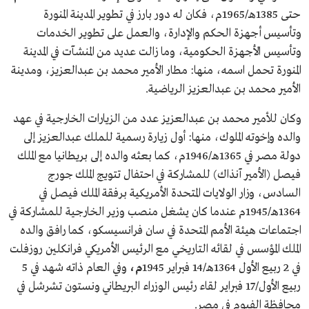
حتى 1385هـ/1965م، فكان له دور بارز في تطوير المدينة المنورة
وتأسيس أجهزة الحكم والإدارة، والعمل على تطوير الخدمات
وتأسيس الأجهزة الحكومية، وما زالت عديد من المنشآت في المدينة
المنورة تحمل اسمه، منها: مطار الأمير محمد بن عبدالعزيز، ومدينة
الأمير محمد بن عبدالعزيز الرياضية.
وكان للأمير محمد بن عبدالعزيز عدد من الزيارات الخارجية في عهد
والده وإخوته الملوك، منها: أول زيارة رسمية للملك عبدالعزيز إلى
دولة مصر في 1365هـ/1946م، كما بعثه والده إلى بريطانيا مع الملك
فيصل (الأمير آنذاك) للمشاركة في احتفال تتويج الملك جورج
السادس، وزار الولايات المتحدة الأمريكية برفقة الملك فيصل في
1364هـ/1945م عندما كان يشغل منصب وزير الخارجية للمشاركة في
اجتماعات هيئة الأمم المتحدة في سان فرانسيسكو، كما رافق والده
الملك المؤسس في لقائه التاريخي مع الرئيس الأمريكي فرانكلين روزفلت
في 2
ربيع الأول 1364هـ/14 فبراير 1945
م،
وفي العام ذاته شهد في 5
ربيع الأول/17 فبراير
لقاء رئيس الوزراء البريطاني ونستون تشرشل في
محافظة الفيوم في مصر.