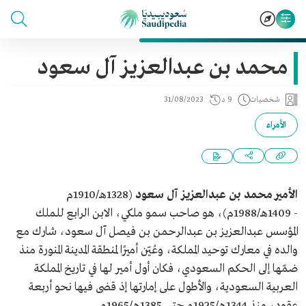
محمد بن عبدالعزيز آل سعود
شخصيات
9 د
31/08/2023
الأمراء
نبذة تعريفية
محمد بن عبدالعزيز آل سعود
الأمير محمد بن عبدالعزيز آل سعود
(1328هـ/1910م
- 1409هـ/1988م)، هو صاحب سمو ملكي، الابن الرابع للملك
الاسم
الأمير محمد بن عبدالعزيز آل سعود.
المؤسس عبدالعزيز بن عبدالرحمن بن فيصل آل سعود، شارك مع
التصنيف
صاحب سمو ملكي.
والده في معارك توحيد المملكة، وعُيّن أميرًا لمنطقة المدينة المنورة منذ
ترتيبه بين أبناء الملك
الابن الرابع للملك المؤسس.
ضمّها إلى الحكم السعودي، فكان أول أمير لها في تاريخ المملكة
عبدالعزيز
العربية السعودية، والأطول على إمارتها إذ قضى فيها نحو أربعة
الميلاد
1910م.
عقود، منذ
1344هـ/1925م حتى 1385هـ/1965م.