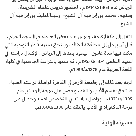
الرياض عام 1363هـ/1944م، لحضور دروس علماء الشريعة،
ومنهم: محمد بن إبراهيم آل الشيخ، وعبداللطيف بن إبراهيم آل
الشيخ.
انتقل إلى مكة المكرمة، ودرس عند بعض العلماء في المسجد الحرام،
قبل أن يرحل إلى محافظة الطائف ويلتحق بمدرسة دار التوحيد التي
مكث فيها مدة عامين، ليعود بعدها إلى الرياض، لإكمال دراسته في
المعهد العلمي 1374هـ/1955م، ثم تبعها بالدراسة الجامعية في كلية
اللغة العربية عام 1378هـ/1959م.
اتجه بعد ذلك إلى جامعة الأزهر في القاهرة لمواصلة دراسته العليا،
فالتحق بقسم الأدب والنقد، وحصل على درجة الماجستير عام
1395هـ/1975م، وواصل دراسته في التخصص نفسه وحصل على
درجة الدكتوراه في الأدب والنقد عام 1398هـ/1978م.
مسيرته المهنية