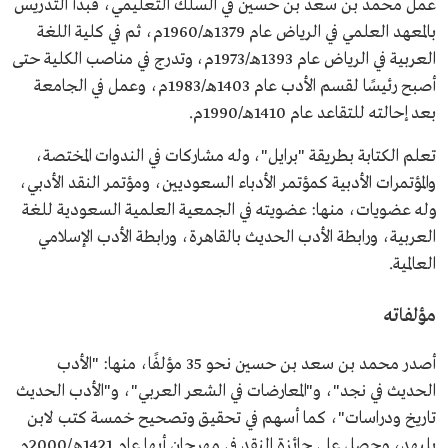
عمل محمد بن سعد بن حسين في السلك التعليمي، فبدأ التدريس
بالمعهد العلمي في الرياض عام 1379هـ/1960م، ثم في كلية اللغة
العربية في الرياض عام 1393هـ/1973م، وتدرج في مناصب الكلية حتى
أصبح رئيسًا لقسم الأدب عام 1403هـ/1983م، وعمل في الجامعة
بعد إحالته للتقاعد عام 1410هـ/1990م.
تعلم الكتابة بطريقة "برايل"، وله مشاركات في الندوات المختصة،
والمؤتمرات الأدبية كمؤتمر الأدباء السعوديين، ومؤتمر النقد الأدبي،
وله عضويات، منها: عضويته في الجمعية العلمية السعودية للغة
العربية، ورابطة الأدب الحديث بالقاهرة، ورابطة الأدب الإسلامي
العالمية.
مؤلفاته
أصدر محمد بن سعد بن حسين نحو 35 مؤلفًا، منها: "الأدب
الحديث في نجد"، و"المعارضات في الشعر العربي"، و"الأدب الحديث
تاريخ ودراسات"، كما أسهم في تحقيق وتصحيح خمسة كتب لابن
بليهد، وحصل على جائزة النقد في مهرجان أبها عام 1421هـ/2000م.