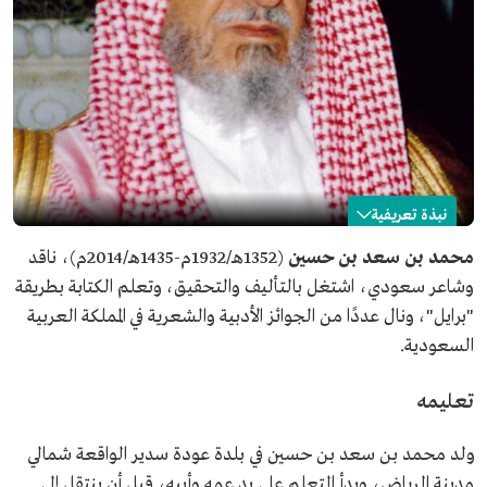
نبذة تعريفية
محمد بن سعد بن حسين
محمد بن سعد بن حسين
(1352هـ/1932م-1435هـ/2014م)، ناقد
وشاعر سعودي، اشتغل بالتأليف والتحقيق، وتعلم الكتابة بطريقة
الاسم
محمد بن سعد بن حسين.
"برايل"، ونال عددًا من الجوائز الأدبية والشعرية في المملكة العربية
التصنيف
ناقد وشاعر سعودي.
السعودية.
تاريخ الميلاد
1932م.
مكان الميلاد
بلدة عودة سدير، شمالي مدينة الرياض.
تعليمه
تاريخ الوفاة
2014م.
ولد محمد بن سعد بن حسين في بلدة عودة سدير الواقعة شمالي
مدينة الرياض، وبدأ التعلم على يد عمه وأبيه، قبل أن ينتقل إلى