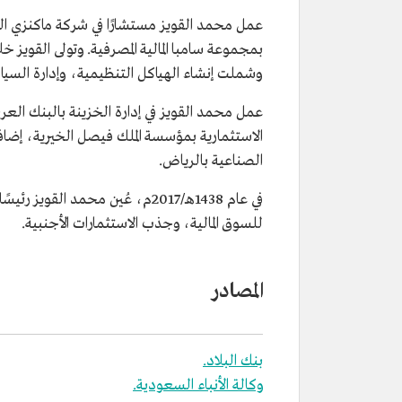
المنصب الحالي
رئيس مجلس هيئة السوق المالية في
عمل محمد القويز مستشارًا في شركة ماكنزي العالمي
تاريخ التعيين
2017م.
بمجموعة سامبا المالية المصرفية. وتولى القويز 
المؤهلات العلمية
بكالوريوس من جامعة الملك سعود
وشملت إنشاء الهياكل التنظيمية، وإدارة السياس
ماجستير في تخصص إدارة الأعمال 
ستيرن للأعمال من جامعة نيويورك
عمل محمد القويز في إدارة الخزينة بالبنك العر
من مناصبه
عمل مستشارًا في شركة ماكنزي العا
الاستثمارية بمؤسسة الملك فيصل الخيرية، إضافة إ
تنفيذيًّا مشاركًا في شركة دراية المال
الصناعية بالرياض.
عمل في إدارة الخزينة بالبنك العر
عضوًا بمجلس إدارة البنك.
في عام 1438هـ/2017م، عُين محمد 
للسوق المالية، وجذب الاستثمارات الأجنبية.
المصادر
بنك البلاد.
وكالة الأنباء السعودية.