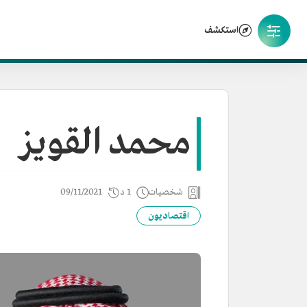
استكشف
محمد القويز
شخصيات
1 د
09/11/2021
اقتصاديون