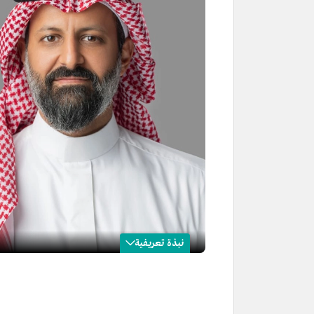
نبذة تعريفية
محمد القويز
الاسم
محمد القويز.