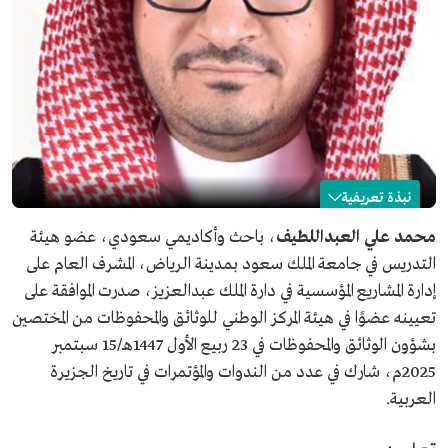
نبذة تعريفية
محمد العبداللطيف
محمد علي العبداللطيف
، باحث وأكاديمي سعودي، عضو هيئة
التدريس في جامعة الملك سعود بمدينة الرياض، المشرف العام على
الاسم
محمد العبداللطيف.
إدارة المشاريع المؤسسية في دارة الملك عبدالعزيز، صدرت الموافقة على
التصنيف
باحث في التاريخ السعودي.
تعيينه عضوًا في هيئة المركز الوطني للوثائق والمحفوظات من المختصين
المؤهلات العلمية
بكالوريوس الآداب في التاريخ والحضارة من جامعة الإمام
بشؤون الوثائق والمحفوظات في 23 ربيع الأول 1447هـ/15 سبتمبر
محمد بن سعود الإسلامية عام 2006م.
ماجستير في التاريخ الحديث من جامعة ولاية كليفلاند في
2025م، شارك في عدد من الندوات والمؤتمرات في تاريخ الجزيرة
الولايات المتحدة الأمريكية عام 2014م.
العربية.
دكتوراه في التاريخ الحديث من جامعة الملك سعود عام
2019م.