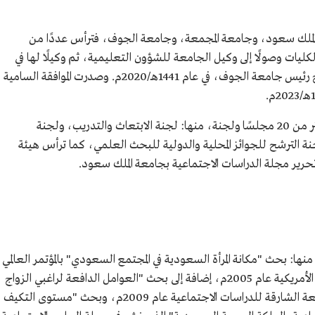
ة الملك سعود، وجامعة المجمعة، وجامعة الجوف، فترأس عددًا من
كليات وصولًا إلى وكيل الجامعة للشؤون التعليمية، ثم وكيلًا لها في
لخدمة
الدراسات العليا والبحث العلمي، قبل أن يصبح رئيس جامعة الجوف، في عام 1441هـ/2020م. وصدرت الموافقة السامية
 بن سعود
انساس في
وخلال مسيرته العملية ترأس محمد الشايع أكثر من 20 مجلسًا ولجنة، منها: لجنة الابتعاث والتدريب، ولجنة
ة الترشح للجوائز المحلية والدولية للبحث العلمي، كما ترأس هيئة
 تحرير مجلة الدراسات الاجتماعية بجامعة الملك سعود.
ا: بحث "مكانة المرأة السعودية في المجتمع السعودي" بالمؤتمر العالمي
للعلاقات الأسرية واستشاراتها بالولايات المتحدة الأمريكية عام 2005م، إضافة إلى بحث "العوامل الدافعة لراغبي الزواج
للاستعانة بمراكز التوفيق"، المنشور بمجلة جامعة الشارقة للدراسات الاجتماعية عام 2009م، وبحث "مستوى التكيف