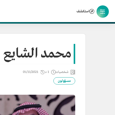
استكشف
محمد الشايع
شخصيات
1 د
05/11/2021
مسؤولون