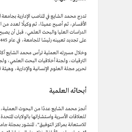
المنصب الحالي
رئيس جامعة الجوف.
تاريخ التعيين
2020م.
تدرج محمد الشايع في المناصب الإدارية بجامع
المجال المهني
أكاديمي.
الأقسام، ثم أصبح عميدًا، ثم وكيلًا لعدد من ال
تعليمه
البكالوريوس من قسم الاجتماع وا
الاجتماعية بجامعة الإمام محمد
على تجديد تعيينه رئيسًا للجامعة، في عام 1445هـ/2023م.
الإسلامية.
الماجستير والدكتوراه من جامعة ك
الولايات المتحدة الأمريكية.
الترقيات، ولجنة أخلاقيات البحث العلمي، ولجن
تحرير مجلة العلوم الإنسانية والإدارية، وهيئة
أبحاثه العلمية
أنجز محمد الشايع عددًا من البحوث العملية، منه