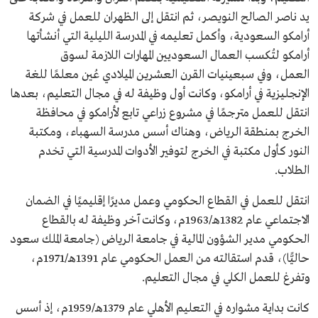
يد ناصر الصالح النويصر، ثم انتقل إلى الظهران للعمل في شركة
أرامكو السعودية، وأكمل تعليمه في المدرسة الليلية التي أنشأتها
أرامكو لتُكسب العمال السعوديين المهارات اللازمة لسوق
العمل، وفي سبعينيات القرن العشرين الميلادي عُين معلمًا للغة
الإنجليزية في أرامكو، وكانت أول وظيفة له في مجال التعليم، بعدها
انتقل للعمل مترجمًا في مشروع زراعي تابع لأرامكو في محافظة
الخرج بمنطقة الرياض، وهناك أسس مدرسة السهباء، ومكتبة
النور كأول مكتبة في الخرج لتوفير الأدوات المدرسية التي تخدم
الطلاب.
انتقل للعمل في القطاع الحكومي وعمل مديرًا إقليميًا في الضمان
الاجتماعي عام 1382هـ/1963م، وكانت آخر وظيفة له بالقطاع
الحكومي مدير الشؤون المالية في جامعة الرياض (جامعة الملك سعود
حاليًّا)، قدم استقالته من العمل الحكومي عام 1391هـ/1971م،
وتفرغ للعمل الكلي في مجال التعليم.
كانت بداية مشواره في التعليم الأهلي عام 1379هـ/1959م، إذ أسس