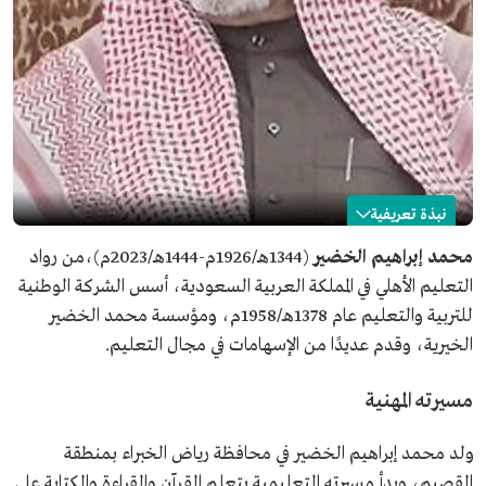
نبذة تعريفية
محمد الخضير
محمد إبراهيم الخضير
(1344هـ/1926م-1444هـ/2023م)،من رواد
التعليم الأهلي في المملكة العربية السعودية، أسس الشركة الوطنية
الاسم
محمد الخضير.
للتربية والتعليم عام 1378هـ/1958م، ومؤسسة محمد الخضير
التصنيف
أحد رواد التعليم الأهلي في السعودية.
الخيرية، وقدم عديدًا من الإسهامات في مجال التعليم.
تاريخ الميلاد
1926م.
تاريخ الوفاة
2023م.
مسيرته المهنية
من أعماله
تأسيس الشركة الوطنية للتربية والتعليم.
تأسيس المركز الحضاري بمحافظة رياض الخبراء.
ولد محمد إبراهيم الخضير في محافظة رياض الخبراء بمنطقة
القصيم، وبدأ مسيرته التعليمية بتعلم القرآن والقراءة والكتابة على