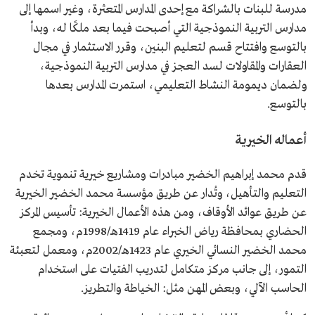
مدرسة للبنات بالشراكة مع إحدى المدارس المتعثرة، وغير اسمها إلى
مدارس التربية النموذجية التي أصبحت فيما بعد ملكًا له، وبدأ
بالتوسع وافتتاح قسم لتعليم البنين، وقرر الاستثمار في مجال
العقارات والمقاولات لسد العجز في مدارس التربية النموذجية،
ولضمان ديمومة النشاط التعليمي، استمرت المدارس بعدها
بالتوسع.
أعماله الخيرية
قدم محمد إبراهيم الخضير مبادرات ومشاريع خيرية تنموية تخدم
التعليم والتأهيل، وتُدار عن طريق مؤسسة محمد الخضير الخيرية
عن طريق عوائد الأوقاف، ومن هذه الأعمال الخيرية: تأسيس المركز
الحضاري بمحافظة رياض الخبراء عام 1419هـ/1998م، ومجمع
محمد الخضير النسائي الخيري عام 1423هـ/2002م، ومعمل لتعبئة
التمور، إلى جانب مركز متكامل لتدريب الفتيات على استخدام
الحاسب الآلي، وبعض المهن مثل: الخياطة والتطريز.