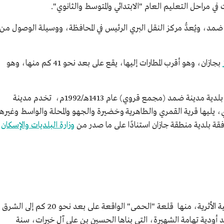
غربية لمحافظة ضمد، ويُعدُّ مركز النقل البري الرئيس في المحافظة، ووسيلة الوصول من
بجازان، وهو أقرب المطارات إليها، يقع على بعد نحو 41 كم منها، وهو
مواكبة للتطورات الخدمية في المحافظة؛ أُنشئت بلدية مدينة ضمد (مجمع قروي) عام 1413هـ/1992م، تخدم مدينة
، يليها قرية القمري والطاهرية وخضيرة والجهو والمحلة والواسط وغيرها
وزارة البلديات والإسكان
توجد في محافظة ضمد عديد من المواقع التاريخية الأثرية، منها قلعة "الحمى" الواقعة على بعد نحو 20 كم إلى الشرق
أودية تهامة الشهيرة، التي بناها الحسين بن علي آل خيرات، سنة