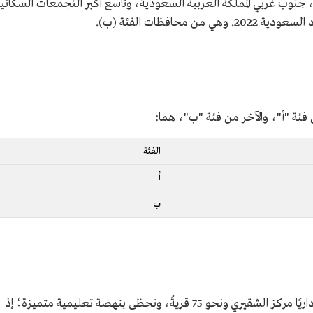
 جنوب غربي المملكة العربية السعودية، وتاسع أكبر التجمعات السكاني
فئة "أ"، والآخر من فئة "ب"، هما:
الفئة
أ
ب
تتوسط محافظة ضمد منطقة جازان، ويتبعها إداريًا مركز الشقيري ونحو 75 قريةً، وتحظى بنهضة تعليمية متميزة؛ إذ