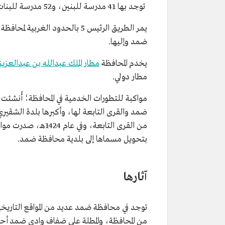
توجد بها 41 مدرسة للبنين، و52 مدرسة للبنات في مراحل التعليم العام "الابتدائي والمتوسط والثانوي".
يمر الطريق الرئيس 5 بالحدود ال
ضمد وإليها.
يخدم المحافظة
مطار الملك عبدالله بن عبدالعزيز
مطار دولي.
ضمد والقرى التابعة لها، وأكبرها بلدة الشقيري
من القرى التابعة، وفي عام 1424هـ، صدرت موافقة بلدية منطقة جازان استنادًا على ما صدر من
بتحويل مسماها إلى بلدية محافظة ضمد.
آثارها
من المحافظة، والمطلة على ضفاف وادي ضمد أحد 