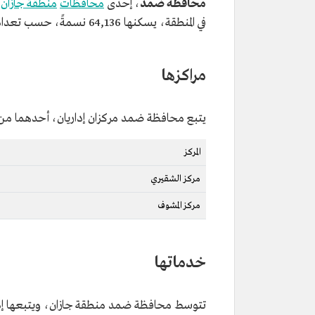
محافظة ضمد
، إحدى
محافظات
منطقة جازان
،
في المنطقة، يسكنها 64,136 نسمةً، حسب تعداد السعودية 2022. وهي من محافظات الفئة (ب).
مراكزها
يتبع محافظة ضمد مركزان إداريان، أحدهما من 
المركز
مركز الشقيري
مركز المشوف
خدماتها