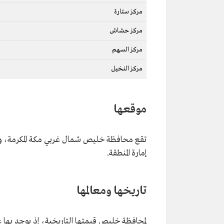
مركز ستارة
مركز حشاش
مركز السهم
مركز النخيل
موقعها
تقع محافظة خليص شمال غربي مكة المكرمة، وتبلغ مساحتها 4277 كم2، وتب
إمارة المنطقة.
تاريخها ومعالمها
لمحافظة خليص قيمتها التاريخية، إذ يوجد بها 