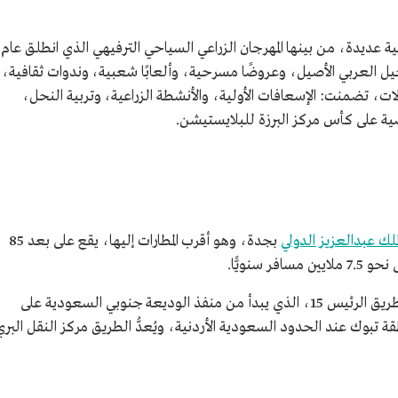
عديدة، من بينها المهرجان الزراعي السياحي الترفيهي الذي انطلق عام
ال الخيل العربي الأصيل، وعروضًا مسرحية، وألعابًا شعبية، وندوات ثقافية،
، تضمنت: الإسعافات الأولية، والأنشطة الزراعية، وتربية النحل،
ية على كأس مركز البرزة للبلايستيشن.
لملك عبدالعزيز الدولي
بجدة، وهو أقرب المطارات إليها، يقع على بعد 85
سنويًّا.
يمكن الوصول إلى محافظة خليص من خلال الطريق الرئيس 15، الذي يبدأ من منفذ الوديعة جنوبي السعودية على
 تبوك عند الحدود السعودية الأردنية، ويُعدُّ الطريق مركز النقل البري