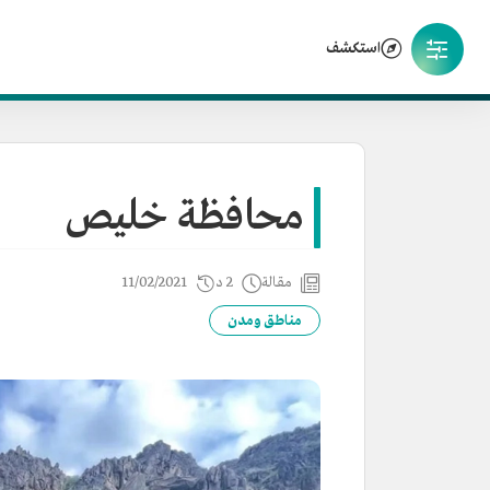
استكشف
محافظة خليص
مقالة
2 د
11/02/2021
مناطق ومدن