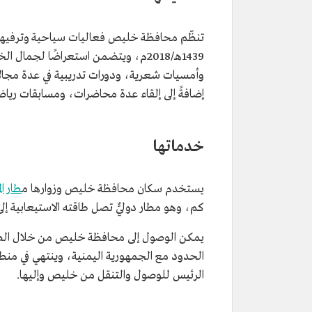
تنظّم محافظة خليص فعاليات سياحية وترفيهية 
1439هـ/2018م، ويتضمن استعراضًا لجم
وأمسيات شعرية، ودورات تدريبية في عدة مجالات
إضافةً إلى إلقاء عدة محاضرات، ومسابقات رياض
خدماتها
يستخدم سكان محافظة خليص وزوارها م
طار ا
كم، وهو مطار دوليٌّ تصل طاقته الاستيعابية إلى نحو 7.5 ملايين مسافر 
الحدود مع الجمهورية اليمنية، وينتهي في منطقة
الرئيس للوصول والتنقل من خليص وإليها.