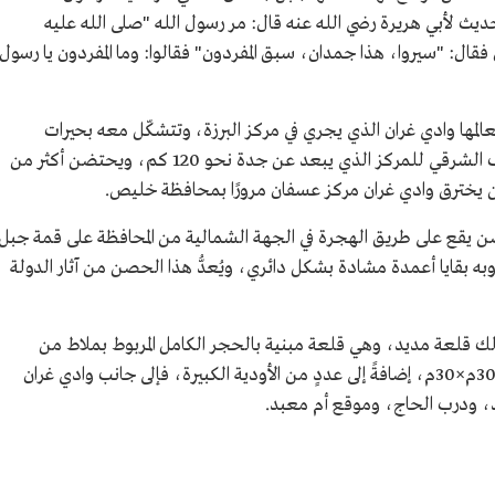
ديث لأبي هريرة رضي الله عنه قال: مر رسول الله "صلى الله عليه
قال: "سيروا، هذا جمدان، سبق المفردون" فقالوا: وما المفردون يا رسول
ها وادي غران الذي يجري في مركز البرزة، وتتشكّل معه بحيرات
مختلفة تجاوره على مساحات شاسعة في الطرف الشرقي للمركز الذي يبعد عن جدة نحو 120 كم، ويحتضن أكثر من
يقع على طريق الهجرة في الجهة الشمالية من المحافظة على قمة جبل
بقايا أعمدة مشادة بشكل دائري، ويُعدُّ هذا الحصن من آثار الدولة
ك قلعة مديد، وهي قلعة مبنية بالحجر الكامل المربوط بملاط من
الحجر والطين، متوازية الأضلاع تبلغ مساحتها 30م×30م، إضافةً إلى عددٍ من الأودية الكبيرة، فإلى جانب وادي غران
 ودرب الحاج، وموقع أم معبد.