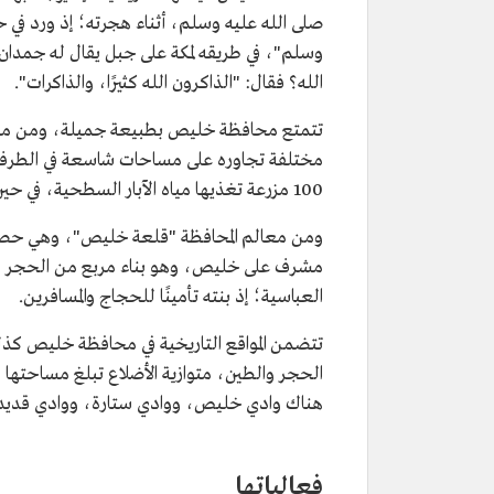
صلى الله عليه وسلم، أثناء هجرته؛ إذ ورد في ح
وسلم"، في طريقه لمكة على جبل يقال له جمدان ف
الله؟ فقال: "الذاكرون الله كثيرًا، والذاكرات".
تتمتع محافظة خليص بطبيعة جميلة، ومن معالم
100 مزرعة تغذيها مياه الآبار السطحية، في حين يخترق وادي غران مركز عسفان مرورًا بمحافظة خليص.
ومن معالم المحافظة "قلعة خليص"، وهي حصن 
مشرف على خليص، وهو بناء مربع من الحجر وبه 
العباسية؛ إذ بنته تأمينًا للحجاج والمسافرين.
تتضمن المواقع التاريخية في محافظة خليص كذل
هناك وادي خليص، ووادي ستارة، ووادي قديد،
فعالياتها