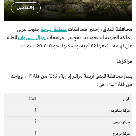
التفاصيل
محافظة المندق
، إحدى محافظات
منطقة الباحة
جنوب غربي
المملكة العربية السعودية، تقع على مرتفعات
جبال السروات
المطلّة
على تهامة، يتبعها 82 قرية،ويسكنها نحو 20,010 نسمات.
مراكزها
يتبع محافظة المندق أربعة مراكز إدارية، ثلاثة من فئة "أ"، وواحد
من فئة "ب"، هي:
المركز
الفئة
مركز بلخزمر
أ
مركز دوس
أ
مركز برحرح
أ