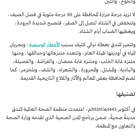
والخوخ، والتين.
لا تزيد درجة حرارة المحافظة على 30 درجة مئوية في فصل الصيف،
وتنخفض في الشتاء لتصل إلى الصفر، فتصبح شديدة البرودة،
ويغطيها الضباب أيام الشتاء.
وتتميز المندق بغطاء نباتي كثيف بسبب
الأمطار الموسمية
، وبجريان
المياه في أوديتها طيلة العام، وتتعدد متنزهاتها وحدائقها، ومنها:
متنزه غابة الخلب، ومتنزه غابة عمضان، والفراشة، والفصيلة،
والبادية، والمشتل، والمحرورة، والشعراء، والشف، وبلخزمر، كما
تضم المحافظة بعض المعالم والآثار والقلاع التاريخية القديمة.
تصنيفها
في أكتوبر 1442هـ/2020م، اعتمدت منظمة الصحة العالمية المندق
مدينةً صحيةً، ضمن برنامج المدن الصحية الذي تقدمه وزارة الصحة
بالتعاون مع المنظمة.