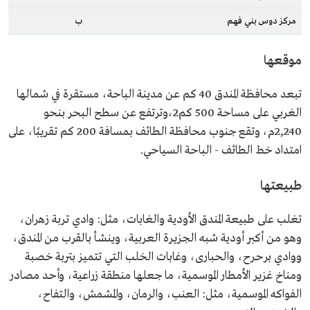
مركز دوس بني فهم
ب
موقعها
تبعد محافظة المندق 40 كم عن مدينة الباحة، مستقرة في شمالها
الغربي على مساحة 500 كم2،وترتفع عن سطح البحر بنحو
2,240م، وتقع جنوب محافظة الطائف بمسافة 200 كم تقريبًا، على
امتداد خط الطائف - الباحة السياحي.
طبيعتها
تغلب على طبيعة المندق الأودية والغابات، مثل: وادي تربة زهران،
وهو من أكبر أودية شبه الجزيرة العربية، وينشأ بالقرب من المندق،
ووادي برحرح، والحبارى، وغابات الخلب التي تتميز بتربة خصبة
ومناخ غزير الأمطار الموسمية، ما جعلها منطقة زراعية، وأحد مصادر
الفواكه الموسمية، مثل: العنب، والرمان، والمشمش، والتفاح،