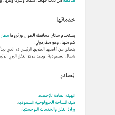
صامطة
من ثلاث جهات: شمالًا وشرقًا وغربًا، وت
خدماتها
يستخدم سكان محافظة الطوال وزائروها
مطار ا
كم منها، وهو مطاردولي.
ينطلق من أراضيه
شمال السعودية، ويعد مركز النقل البري الرئي
المصادر
الهيئة العامة للإحصاء.
هيئة المساحة الجيولوجية السعودية
.
وزارة النقل والخدمات اللوجستية.