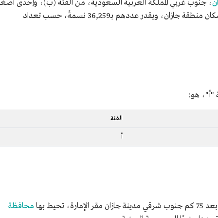
ن
، جنوب غربي المملكة العربية السعودية، من الفئة (ب)، وإحدى أصغر
المحافظات سكانًا، يعيش فيها 2.6% فقط من سكان منطقة جازان، ويقدر عددهم بـ36,259 نسمةً، حسب تعداد
"أ"، هو:
الفئة
أ
تحيط بها
محافظة