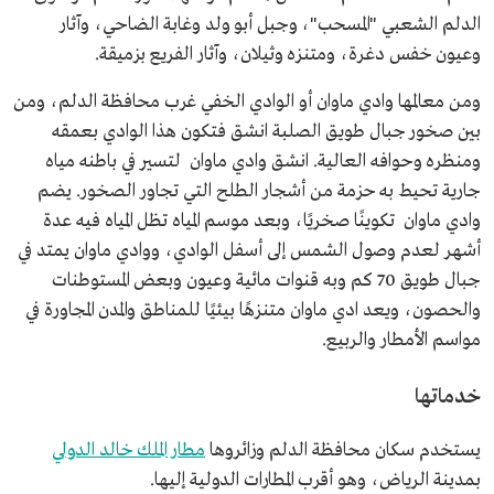
الدلم الشعبي "المسحب"، وجبل أبو ولد وغابة الضاحي، وآثار
وعيون خفس دغرة، ومتنزه وثيلان، وآثار الفريع بزميقة.
ومن معالمها وادي ماوان أو الوادي الخفي غرب محافظة الدلم، ومن
بين صخور جبال طويق الصلبة انشق فتكون هذا الوادي بعمقه
ومنظره وحوافه العالية. انشق وادي ماوان لتسير في باطنه مياه
جارية تحيط به حزمة من أشجار الطلح التي تجاور الصخور. يضم
وادي ماوان تكوينًا صخريًا، وبعد موسم المياه تظل المياه فيه عدة
أشهر لعدم وصول الشمس إلى أسفل الوادي، ووادي ماوان يمتد في
جبال طويق 70 كم وبه قنوات مائية وعيون وبعض المستوطنات
والحصون، ويعد ادي ماوان متنزهًا بيئيًا للمناطق والمدن المجاورة في
مواسم الأمطار والربيع.
خدماتها
يستخدم سكان محافظة الدلم وزائروها
مطار الملك خالد الدولي
بمدينة الرياض، وهو أقرب المطارات الدولية إليها.