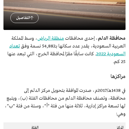
التفاصيل
محافظة الدلم
، إحدى محافظات
منطقة الرياض
، وسط المملكة
العربية السعودية، يقدر عدد سكانها بـ54,882 نسمة وفق
تعداد
السعودية 2022
. كانت سابقًا مقرًا لمحافظة الخرج، التي تبعد عنها
25 كم.
مراكزها
في 1438هـ/2017م، صدرت الموافقة بتحويل مركز الدلم إلى
محافظة، وتصنف محافظة الدلم من محافظات الفئة (ب)، ويتبع
لها تسعة مراكز إدارية، ثلاثة منها من فئة "أ"، وستة من فئة "ب"،
وهي:
المركز
الفئة