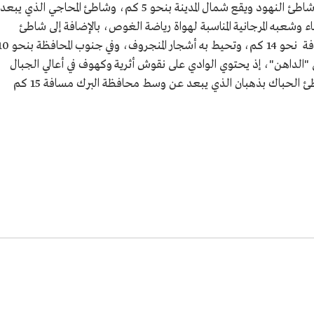
تضم محافظة البرك عددًا من الشواطئ، منها شاطئ النهود ويقع شمال المدينة بنحو 5 كم، وشاطئ المحاجي الذي يبعد
برماله البيضاء وشعبه المرجانية المناسبة لهواة رياضة الغوص، بالإضافة إلى شاطئ
زهران والذي يقع في الجهة الشمالية أيضًا بمسافة نحو 14 كم، وتحيط به أشجار المنجروف، 
داهن"، إذ يحتوي الوادي على نقوش أثرية وكهوف في أعالي الجبال
المحيطة والمطلة على البحر الأحمر مباشرة، وشاطئ الحباك بذهبان الذي يبعد عن وسط محافظة البرك مسافة 15 كم