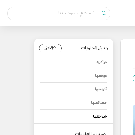
جدول المحتويات
إغلاق
مراكزها
موقعها
تاريخها
خصائصها
شواطئها
صندوق المعلومات