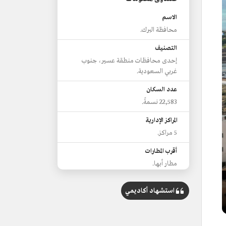
الاسم
محافظة البرك.
التصنيف
إحدى محافظات منطقة عسير، جنوب
غربي السعودية.
عدد السكان
22,583 نسمةً.
المراكز الإدارية
5 مراكز.
أقرب المطارات
مطار أبها.
الطريق البري الرئيس
استشهاد أكاديمي
طريق رقم 5.