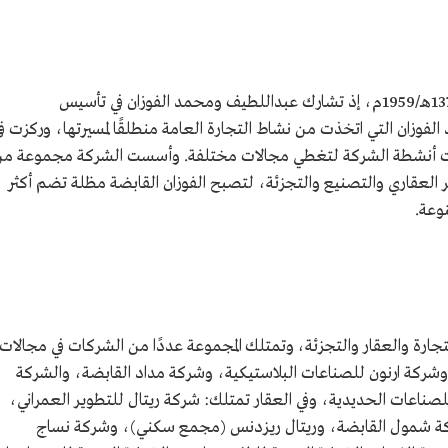
تعود بداية مجموعة الفوزان القابضة إلى عام 1378هـ/1959م، إذ تشارك عبداللطيف ومحمد الفوزان في تأسيس
ان التي اتخذت من نشاط التجارة العامة منطلقًا لمسيرتها، وركزت ف
سعت أنشطة الشركة لتغطي مجالات مختلفة. وأسست الشركة مجموعة م
ر العقاري والتصنيع والتجزئة، لتصبح الفوزان القابضة مظلة تضم أكثر
ارة والعقار والتجزئة، وتمتلك المجموعة عددًا من الشركات في مجالات
وشركة ارنون للصناعات البلاستيكية، وشركة مداد القابضة، والشركة
لصناعات الحديدية، وفي العقار تمتلك: شركة ريتال للتطوير العمراني،
شركة شمول القابضة، وريتال ريزدنس (مجمع سكني)، وشركة نساج