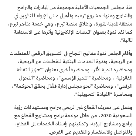
نفذ مجلس الجمعيات الأهلية مجموعة من المبادرات والبرامج
والمشاريع ومنها: مشروع ترميم وتأهيل مبنى الإيواء للتائهين في
منطقة المدينة المنورة، وإطلاق منصة تبرع، وهي خدمة متاجر تبرع،
كما نفذ ندوة بعنوان "المنصات الإلكترونية وأثرها على الاستدامة
المالية".
وأقام المجلس ندوة مفاتيح النجاح في التسويق الرقمي للمنظمات
غير الربحية، وندوة الخدمات البنكية للقطاعات غير الربحية،
ومحاضرة تنمية الأثر، ومحاضرة أخرى بعنوان "تعزيز الثقافة
القانونية"، ومحاضرة "التميز المؤسسي"، ومحاضرة "التحول
الرقمي"، ومحاضرة "نحو مجلس إدارة فعَّال يحقق الحوكمة"،
ومحاضرة "القيادة التحويلية".
وعمل على تعريف القطاع غير الربحي ببرامج ومستهدفات رؤية
السعودية 2030، من خلال مواءمة برامج ومشاريع القطاع مع
برامج ومشاريع الرؤية، وتمكينهم بإسناد الخدمات إلى القطاع،
وللتواصل والاستفسار والتقديم على الفرص.