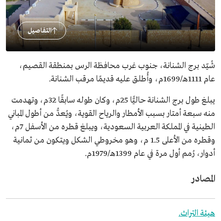
التفاصيل
شُيّد برج الشنانة، جنوب غرب محافظة الرس بمنطقة القصيم،
عام 1111هـ/1699م، وأُطلق عليه قديمًا مرقب الشنانة.
يبلغ طول برج الشنانة حاليًّا 25م، وكان طوله سابقًا 32م، وتهدمت
منه سبعة أمتار بسبب الأمطار والرياح القوية، ويُعدُّ من أطول المباني
الطينية في المملكة العربية السعودية، ويبلغ قطره من الأسفل 7م،
وقطره من الأعلى 1.5 م، وهو مخروطي الشكل ويتكون من ثمانية
أدوار، رُمم أول مرة في عام 1399هـ/1979م.
المصادر
هيئة التراث.