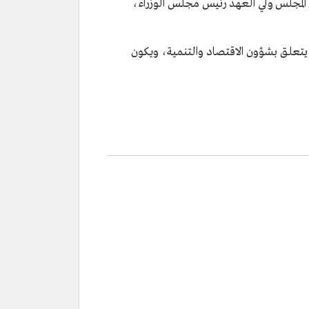
هـ/29 يناير 2015م، وفقًا للأمر الملكي رقم : أ/69، ويرأس المجلس ولي العهد رئيس مجلس الوزراء،
ا يتعلق بشؤون الاقتصاد والتنمية، ويكون