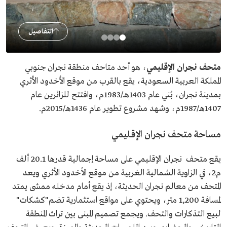
التفاصيل
متحف نجران الإقليمي
، هو أحد متاحف منطقة نجران جنوبي
المملكة العربية السعودية، يقع بالقرب من موقع الأخدود الأثري
بمدينة نجران، بُني عام 1403هــ/1983م، وافتتح للزائرين عام
1407هـ/1987م، وشهد مشروع تطوير عام 1436هـ/2015م.
مساحة متحف نجران الإقليمي
يقع متحف نجران الإقليمي على مساحة إجمالية قدرها 20.1 ألف
م2، في الزاوية الشمالية الغربية من موقع الأخدود الأثري ويعد
المتحف من معالم نجران الحديثة، إذ يقع أمام مدخله ممشى يمتد
لمسافة 1,200 متر، ويحتوي على مواقع استثمارية تضم"كشكات"
لبيع التذكارات والتحف. ويجمع تصميم المبنى بين تراث المنطقة