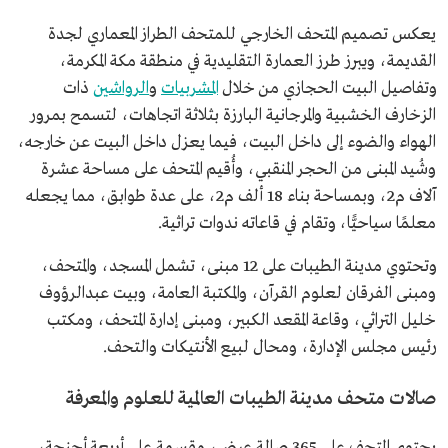
يعكس تصميم المتحف الخارجي للمتحف الطراز المعماري لجدة
القديمة، ويبرز طرز العمارة التقليدية في منطقة مكة المكرمة،
وتفاصيل البيت الحجازي من خلال
المشربيات
و
الرواشين
ذات
الزخارف الخشبية والمرجانية البارزة بثلاثة اتجاهات، لتسمح بمرور
الهواء والضوء إلى داخل البيت، فيما يعزل داخل البيت عن خارجه،
وشُيد المبنى من الحجر المنقبي، وأُقيم المتحف على مساحة عشرة
آلاف م2، وبمساحة بناء 18 ألف م2، على عدة طوابق، مما يجعله
معلمًا سياحيًّا، وتقام في قاعاته ندوات تراثية.
وتحتوي مدينة الطيبات على 12 مبنى، تشمل المسجد، والمتحف،
ومبنى الفرقان لعلوم القرآن، والمكتبة العامة، وبيت عبدالرؤوف
خليل التراثي، وقاعة المقعد الكبير، ومبنى إدارة المتحف، ومكتب
رئيس مجلس الإدارة، ومحال لبيع الأنتيكات والتحف.
صالات متحف مدينة الطيبات العالمية للعلوم والمعرفة
يحتوي المتحف على 365 صالة عرض، مقسمة على أربعة أجنحة،