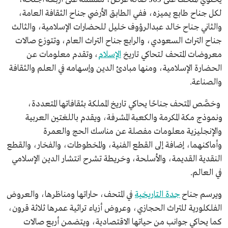
لكل جناح طابع يميزه، ففي الطابق الأرضي جناح الثقافة العامة،
والثاني جناح خالد عبدالرؤوف خليل للحضارات الإسلامية، والثالث
جناح التراث السعودي، والرابع جناح التراث العام، وتتوزع صالات
معروضات المتحف لتحاكي تاريخ
الإسلام
، وتقدم معلومات عن
الحضارة الإسلامية، ومنها مبادئ الدين وإسهامه في العلم والثقافة
والصناعة.
وخصَّص المتحف جناحًا يحاكي تاريخ المملكة بثقافاتها المتعددة،
ونموذج مكة المكرمة والكعبة المشرفة، ويقدم باللغتين العربية
والإنجليزية معلومات مفصلة عن مناسك الحج والعمرة
وأماكنهما، إضافة إلى القطع الفنية، والمخطوطات، والفخار، والقطع
النقدية القديمة، والأسلحة، وخريطة تشرح انتشار الدين الإسلامي
في العالم.
ويرسم جناح
جدة التاريخية
في المتحف، حاراتها ومناظرها، والعروض
الفلكلورية للتراث الحجازي، وعروض أزياء تراثية عمرها ثلاثة قرون،
كما يحاكي جوانب من حياتها الاقتصادية، ويتضمن أربع صالات