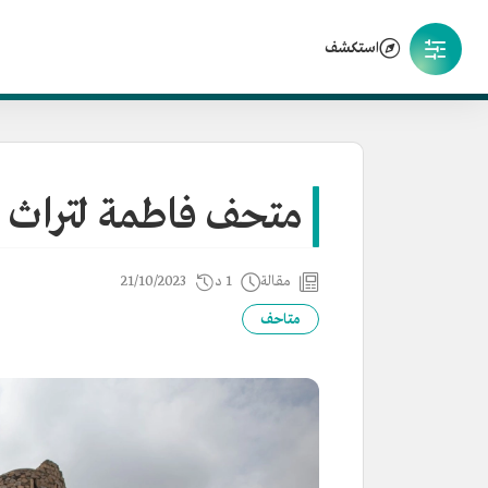
استكشف
متحف فاطمة لتراث ال
مقالة
1 د
21/10/2023
متاحف