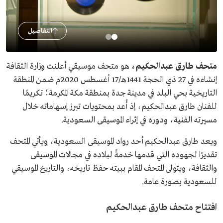
التفاصيل
متحف طارق عبدالحكيم،
هو متحف موسيقي أعلنت وزارة الثقافة
إنشاءه في 27 ذي الحجة 1441هـ/17 أغسطس 2020م ضمن المنطقة
التاريخية بحي البلد في مدينة جدة بمنطقة مكة المكرمة؛ تكريمًا
للفنان طارق عبدالحكيم، إذ أُعد بمحتويات تبرز إسهاماته خلال
مسيرته الفنية، ودوره في إثراء الموسيقى السعودية.
ويعد طارق عبدالحكيم أحد رواد الموسيقى السعودية، ويأتي المتحف
تقديرًا لجهوده التي قدمها خدمةً لبلاده في مجالات الموسيقى
والثقافة، ويتولى المتحف المقام ببيته حفظ تاريخه، والتاريخ الموسيقي
للسعودية بصورة عامة.
افتتاح متحف طارق عبدالحكيم