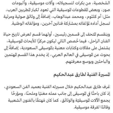
الشخصية، من بكرات لتسجيلاته، وآلات موسيقية، وألبومات
صور، وبعض المقطوعات الموسيقية التي تعود لكبار المطربين العرب،
مثل: أم كلثوم، ومحمد عبدالوهاب، إضافةً إلى وثائق صوتية ومرئية
تسجل أداءه لمؤلفاته بمشاركة فنانين آخرين، ومؤلفاته الوطنية.
وينقسم المتحف إلى قسمين رئيسين، أولهما قسم لعرض تاريخ حياة
الفنان الراحل، فيما خُصص الثاني ليكون مركزًا للأبحاث الموسيقية،
يشتمل على مقالات وكتابات معنية بالموسيقى السعودية، إضافةً إلى
بحوث عن الموسيقى في العالم العربي، إذ يخدم هذا القسم المهتمين
والباحثين ويوسع معرفتهم.
المسيرة الفنية لطارق عبدالحكيم
عُرف طارق عبدالحكيم خلال مسيرته الفنية بعميد الفن السعودي،
إذ كان باحثًا في الموسيقى إلى جانب عمله مغنيًا وملحنًا، ومؤرخًا
يجمع الآلات الموسيقيّة والوثائق، كما كان مُهتمًّا بالفنون الشعبية
وقائدًا لفرقة موسيقية.