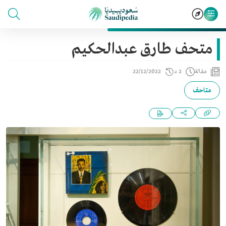
متحف طارق عبدالحكيم
مقالة
2 د
22/12/2022
متاحف