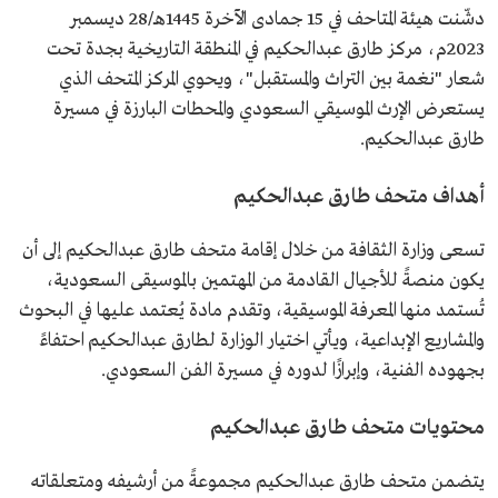
دشّنت هيئة المتاحف في 15 جمادى الآخرة 1445هـ/28 ديسمبر
2023م، مركز طارق عبدالحكيم في المنطقة التاريخية بجدة تحت
شعار "نغمة بين التراث والمستقبل"، ويحوي المركز المتحف الذي
يستعرض الإرث الموسيقي السعودي والمحطات البارزة في مسيرة
طارق عبدالحكيم.
أهداف متحف طارق عبدالحكيم
تسعى وزارة الثقافة من خلال إقامة متحف طارق عبدالحكيم إلى أن
يكون منصةً للأجيال القادمة من المهتمين بالموسيقى السعودية،
تُستمد منها المعرفة الموسيقية، وتقدم مادة يُعتمد عليها في البحوث
والمشاريع الإبداعية، ويأتي اختيار الوزارة لطارق عبدالحكيم احتفاءً
بجهوده الفنية، وإبرازًا لدوره في مسيرة الفن السعودي.
محتويات متحف طارق عبدالحكيم
يتضمن متحف طارق عبدالحكيم مجموعةً من أرشيفه ومتعلقاته