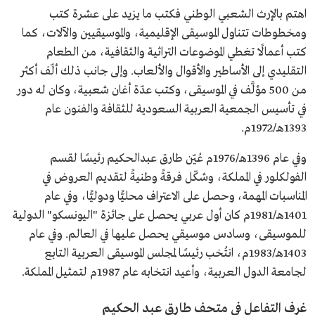
اهتم بالإرث الشعبي الوطني فكتب ما يزيد على عشرة كتب
ومخطوطات تتناول الموسيقى الإقليمية، والموسيقيين والآلات، كما
كتب أعمالًا تغطي الموضوعات التراثية والثقافية، من الطعام
التقليدي إلى الأساطير والأقوال والألعاب. وإلى جانب ذلك ألّف أكثر
من 500 مؤلَّف في الموسيقى، وكتب عدّة أغان شعبية، وكان له دور
في تأسيس الجمعية العربية السعودية للثقافة والفنون عام
1393هـ/1972م.
وفي عام 1396هـ/1976م عُيّن طارق عبدالحكيم رئيسًا لقسم
الفولكلور في المملكة، وشكّل فرقةً وطنيةً لتقديم العروض في
المناسبات المهمة، وحصل على الاعتراف محليًّا ودوليًّا، وفي عام
1401هـ/1981م كان أول عربي يحصل على جائزة "اليونسكو" الدولية
للموسيقى، وسادس موسيقي يحصل عليها في العالم. وفي عام
1403هـ/1983م، انتُخب رئيسًا لمجلس الموسيقى العربية التابع
لجامعة الدول العربية، وأعيد انتخابه عام 1987م لتمثيل المملكة.
غرف التفاعل في متحف طارق عبد الحكيم