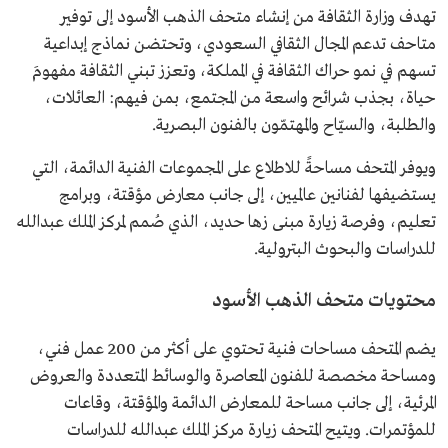
تهدف وزارة الثقافة من إنشاء متحف الذهب الأسود إلى توفير
متاحف تدعم المجال الثقافي السعودي، وتحتضن نماذج إبداعية
تسهم في نمو حراك الثقافة في المملكة، وتعزز تبني الثقافة مفهومَ
حياة، بجذب شرائح واسعة من المجتمع، بمن فيهم: العائلات،
والطلبة، والسيّاح والمهتمّون بالفنون البصرية.
ويوفر المتحف مساحةً للاطلاع على المجموعات الفنية الدائمة، التي
يستضيفها لفنانين عالميين، إلى جانب معارض مؤقتة، وبرامج
تعليم، وفرصة زيارة مبنى زها حديد، الذي صُمم لمركز الملك عبدالله
للدراسات والبحوث البترولية.
محتويات متحف الذهب الأسود
يضم المتحف مساحات فنية تحتوي على أكثر من 200 عمل فني،
ومساحة مخصصة للفنون المعاصرة والوسائط المتعددة والعروض
المرئية، إلى جانب مساحة للمعارض الدائمة والمؤقتة، وقاعات
للمؤتمرات. ويتيح المتحف زيارة مركز الملك عبدالله للدراسات