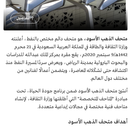
التفاصيل
متحف الذهب الأسود،
هو متحف دائم مختص بالنفط، أعلنته
وزارتا الثقافة والطاقة في المملكة العربية السعودية في 21 محرم
1442هـ/9 سبتمبر 2020م، يقع مقره بمركز الملك عبدالله للدراسات
والبحوث البترولية بمدينة الرياض، ويعرض سردًا لمسيرة النفط منذ
اكتشافه حتى تشكّلاته المعاصرة، ويتضمن أعمالًا لفنانين من
مختلف دول العالم.
أنشئ متحف الذهب الأسود ضمن برنامج جودة الحياة، تحت
مبادرة "المتاحف المتخصصة" التي أطلقتها وزارة الثقافة، لإنشاء
متاحف فنية مختصة في مجالات إبداعية متعددة.
أهداف متحف الذهب الأسود