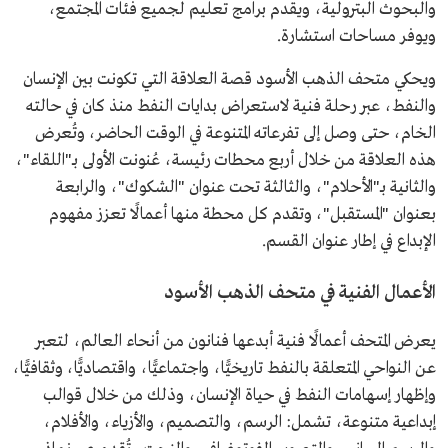
والبحوث البترولية، ويقدم برامج تعليم لجميع فئات المجتمع،
ويوفر مساحات استشارة.
ويحكي متحف الذهب الأسود قصة العلاقة التي تكونت بين الإنسان
والنفط، عبر رحلة فنية لاستعراض بدايات النفط منذ كان في حالته
الخام، حتى وصل إلى تفرعاته المتنوعة في الوقت الحاضر، وتُعرض
هذه العلاقة من خلال أربع محطات رئيسة، عُنونت الأولى بـ"اللقاء"،
والثانية بـ"الأحلام"، والثالثة تحت عنوان "الشكوك"، والرابعة
بعنوان "المستقبل"، وتقدم كل محطة منها أعمالًا تعزز مفهوم
الإبداع في إطار عنوان القسم.
الأعمال الفنية في متحف الذهب الأسود
يعرض المتحف أعمالًا فنية أبدعها فنانون من أنحاء العالم، لتعبر
عن النواحي المتعلقة بالنفط تاريخيًّا، واجتماعيًّا، واقتصاديًّا، وثقافيًّا،
وإظهار إسهامات النفط في حياة الإنسان، وذلك من خلال قوالب
إبداعية متنوعة، تشمل: الرسم، والتصميم، والأزياء، والأفلام،