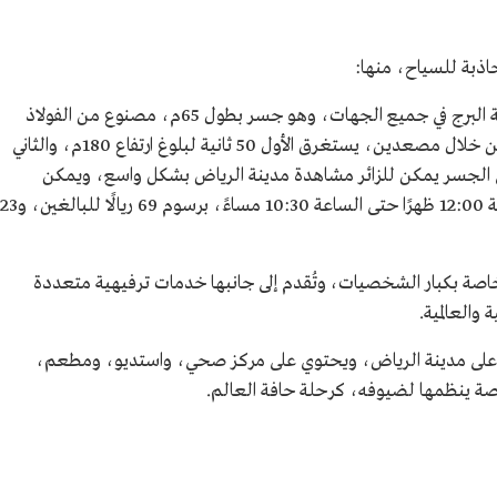
اذبة للسياح، منها:
جسر المشاهدة: يطل على مدينة الرياض من قمة البرج في جميع الجهات، وهو جسر بطول 65م، مصنوع من الفولاذ
والزجاج ويزن 300 طن، ويمكن الوصول إليه من خلال مصعدين، يستغرق الأول 50 ثانية لبلوغ ارتفاع 180م، والثاني
لوصول إلى الجسر يمكن للزائر مشاهدة مدينة الرياض بشكل واسع، ويمكن
الدخول إليه من السبت إلى الخميس من الساعة 12:00 ظهرًا حتى الساعة 10:30 مساءً، برسوم 69 ريالًا للبالغين، و23
خاصة بكبار الشخصيات، وتُقدم إلى جانبها خدمات ترفيهية متعددة
 والعالمية.
2 غرفةً وجناحًا تطل على مدينة الرياض، ويحتوي على مركز صحي، واستديو، ومطعم،
ة ينظمها لضيوفه، كرحلة حافة العالم.