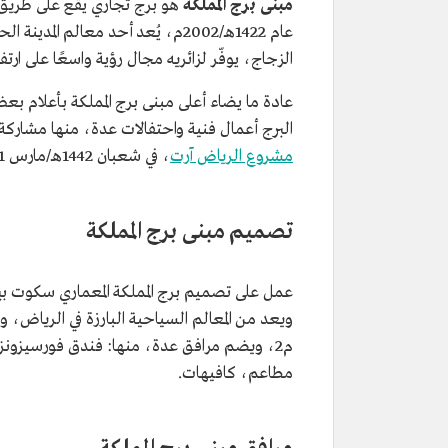
مبنى برج المملكة
هو برج تجاري يقع على طريق 
عام 1422هـ/2002م، يُعد أحد معالم 
الزجاج، يوفّر لزائريه مجال رؤية واسعًا على ارتفاع 00
عادة ما يضاء أعلى مبنى برج المملكة بأعلام بع
البرج أعمال فنية واحتفالات عدة، منها مشاركة 
مشروع الرياض آرت
، في شعبان 1442هـ/مارس 2021م، من خلال عمله الفني "النجمة المتحركة".
تصميم مبنى برج المملكة
عمل على تصميم برج المملكة المعماري سكوت ب
م2، ويضم مرافق عدة، منها: فندق فورسيزون
مطاعم، كافيهات.