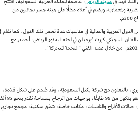
الملك فهد في
مدينة الرياض
، عاصمة المملكة العربية السعودية، افتتح
المدينة الحضرية والمعمارية،ويضم في أعلاه مطلًّا على هيئة جسر بجانبين من
3م.
ض الدول العربية والعالمية في مناسبات عدة تخص تلك الدول، كما تقام ف
الفنان البلجيكي كيرت فيرميلن في احتفالية نور الرياض، أحد برامج
يري، بالتعاون مع شركة بكتل السعوديّة، وقد صُمم على شكل قلادة،
ويعد من المعالم السياحية البارزة في الرياض، وهو يتكون من 99 طابقًا، بواجِهات من الزجاج ب
ز، صالات الأفراح والمناسبات، مكاتب خاصة، شقق سكنية، مجمع تجاري،