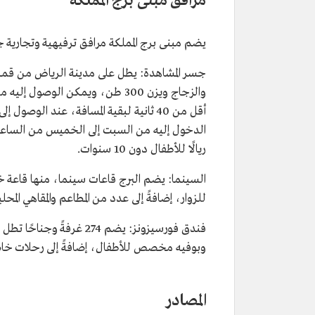
مرافق مبنى برج المملكة
يضم مبنى برج المملكة مرافق ترفيهية وتجارية ج
أقل من 40 ثانية لبقية المسافة، عند ا
ريالًا للأطفال دون 10 سنوات.
السينما: يضم البرج قاعات سينما، منها قاعة 
للزوار، إضافةً إلى عدد من المطاعم والمقاهي المحلية
فندق فورسيزونز: يضم 74
وبوفيه مخصص للأطفال، إضافةً إلى رحلات خاص
المصادر