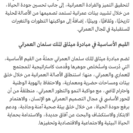
لتحقيق التميز والفرادة العمرانية، إلى جانب تحسين جودة الحياة،
من خلال تشييد بيئات عمرانية تستمد تصميمها من الأصالة المحلية
تاريخيًّا، وثقافيًّا، وبيئيًّا، إضافةً إلى مواكبتها التطورات والتغيرات
المستقبلية في المجال العمراني.
القيم الأساسية في مبادرة ميثاق الملك سلمان العمراني
تضم مبادرة ميثاق الملك سلمان العمراني جملةً من القيم الأساسية،
التي دُرست واستُخلص جوهرها وقُدمت كاستراتيجية للمجتمع
المعماري والعمراني، منها: استنطاق الأصالة العمرانية من خلال خلق
بيئات ومساحات حضرية ومعمارية، والاحتفاظ بالهوية الوطنية
واحترام الماضي، مع مواكبة النمو والتطور العمراني، منطلقةً من أن
المحور الأساسي في مجال التصميم العمراني هو الإنسان، والاهتمام
برفع جودة الحياة، من خلال خلق بيئة صحية آمنة وجاذبة، ودعم
الابتكار والاستكشاف والبحث عن آفاق جديدة، والاستدامة بحماية
الحياة البيئية والاجتماعية والاقتصادية وتحفيزها.