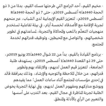
- مخيم القيم، أحد البرامج التي طرحتها مسك القيم، بدءًا من 3 ذو
الحجة 1440هـ/4 أغسطس 2019م، حتى 7 ذو الحجة 1440هـ/8
أغسطس 2019م، لتعزيز القيم الإيجابية لدى الشباب، عبر منحهم
تجربة الإقامة مع الأصدقاء لخمسة أيام، في بيئة تفاعلية تستخدم
منهجيات التعلّم باللعب والمحاكاة والتجربة، لمساعدتهم في تطوير
شخصياتهم، والتواصل مع المحيطين، وتوظيف قدراتهم لخدمة
المجتمع.
- برنامج القيادة بالقيم، بدأ من 22 شوال 1440هـ/25 يونيو 2019م،
حتى 29 ذو القعدة 1440هـ/1 أغسطس 2019م، يستهدف طلبة
الجامعة، لتعزيز قيم العمل لديهم، والارتقاء بهم وتطوير
قدراتهم، من خلال الملاحظة والتوجيه والإرشاد، وذلك بمرافقة قائد
في إحدى مؤسسات المجتمع أثناء ساعات العمل؛ مما يفيدهم
ويوسّع مداركهم ومفهوم العمل لديهم، وفي نهاية التجربة يخوض
الطلبة تجربة المناظرة في مجال القيم، بعد التدرب على أسسها
والتعبير عن الرأي بالأدلة والمنطق.