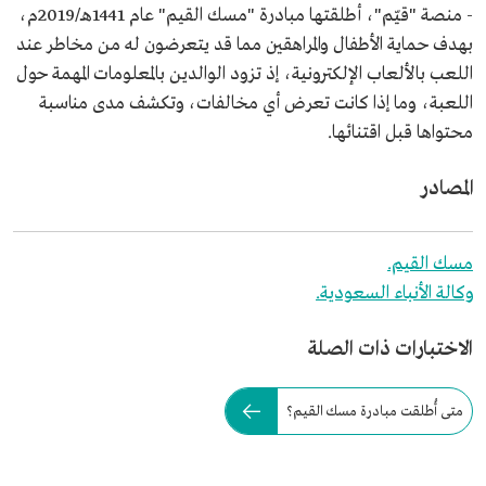
- منصة "قيّم"، أطلقتها مبادرة "مسك القيم" عام 1441هـ/2019م،
بهدف حماية الأطفال والمراهقين مما قد يتعرضون له من مخاطر عند
اللعب بالألعاب الإلكترونية، إذ تزود الوالدين بالمعلومات المهمة حول
اللعبة، وما إذا كانت تعرض أي مخالفات، وتكشف مدى مناسبة
محتواها قبل اقتنائها.
المصادر
مسك القيم.
وكالة الأنباء السعودية.
الاختبارات ذات الصلة
متى أُطلقت مبادرة مسك القيم؟