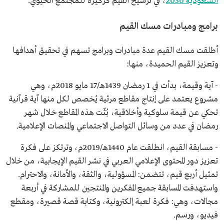
السعودية 2030
، في ترسيخ القيم كركيزة للمجتمع الحيوي.
برامج ومبادرات مسك القيم
أطلقت مسك القيم عدة مبادرات وبرامج تسهم في تحقيق أهدافها
وتعزيز القيم الحميدة، منها:
- آية وقيمة، بدأت في 1 رمضان 1439هـ/17 مايو 2018م، وهي
مشروع يعتمد على إنتاج مقاطع مرئية يُخصص لكل منها آية قرآنية
تحكي عن قيمة سلوكية وأخلاقية، بُثّت هذه المقاطع خلال شهر
رمضان في عدد من وسائل التواصل الاجتماعي والمنصات الإعلامية.
- مسابقة القيم، انطلقت عام 1440هـ/2019م، وترتكز على فكرة
تعزيز دور المحتوى الإعلامي العربي في نشر القيم الإيجابية، من خلال
تمثيل أربع قيم، تتضمن: المسؤولية، والثقة، والأمانة، والاحترام.
واستهدفت المسابقة جميع المفكرين والمنتجين للمشاركة في أربعة
مجالات، وهي: فكرة لعبة إلكترونية، وكتابة قصة قصيرة، ومقطع
فيديو، ورسم.