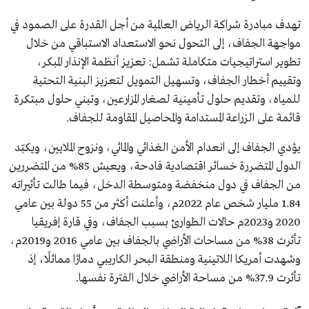
تهدف مبادرة شراكة الرياض العالمية من أجل القدرة على الصمود في
مواجهة الجفاف، إلى التحول نحو الاستعداد الاستباقي من خلال
تطوير استراتيجيات متكاملة تشمل: تعزيز أنظمة الإنذار المبكر،
وتقييم أخطار الجفاف، وتسهيل التمويل لتعزيز البنية التحتية
للمياه، وتقديم حلول تأمينية لصغار المزارعين، وتبني حلول مبتكرة
قائمة على الزراعة المستدامة والمحاصيل المقاومة للجفاف.
يؤدي الجفاف إلى انعدام الأمن الغذائي والمائي، ونزوح الملايين، ويكبّد
الدول المتضررة خسائر اقتصادية فادحة، ويعيش 85% من المتضررين
من الجفاف في دول منخفضة ومتوسطة الدخل، فيما طالت تأثيراته
1.84 مليار شخص عام 2022م، وأعلنت أكثر من 55 دولة بين عامي
2020 و2023م حالات الطوارئ بسبب الجفاف، وفي قارة إفريقيا
تأثرت 38% من مساحات الأراضي بالجفاف بين عامي 2016 و2019م،
وشهدت أمريكا اللاتينية ومنطقة البحر الكاريبي دمارًا مماثلًا، إذ
تأثرت 37.9% من مساحة الأراضي خلال الفترة نفسها.