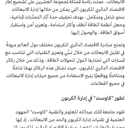
الانبعاثات، عملت رئاسة المملكة لمجموعة العشرين على تشجيع إطار
الاقتصاد الدائري للكربون التي يمكن من خلالها إدارة الانبعاثات
بنحو شامل ومتكامل، بهدف تخفيف حدة آثار التحدِّيات المناخية،
وجعل أنظمة الطاقة أنظف وأكثر استدامة، وتعزيز أمن واستقرار
أسواق الطاقة، والوصول إليها.
وتمنح مبادرة الاقتصاد الدائري للكربون مختلف دول العالم مرونةً
في تقليل الانبعاثات من خلال تبنِّي وتعزيز التقنيات التي تتناسب مع
المسارات التي تختارها الدول لتحولات الطاقة، وذلك من خلال ركائز
الاقتصاد الدائري للكربون، حيث تشكل هذه الركائز نهجًا شاملًا
ومتكاملًا وواقعيًّا يتيح الاستفادة من جميع خيارات إدارة الانبعاثات
في جميع القطاعات.
تطور "كاوست" في إدارة الكربون
تقود جامعة الملك عبدالله للعلوم والتقنية "كاوست" الجهود
العلمية في تقنيات إدارة الكربون والحد من الانبعاثات، إذ إنها
مجهزة بالمتطلبات لتفعيل مبادرة الاقتصاد الدائري للكربون التي