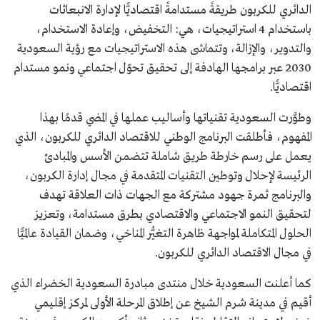
الدائري للكربون طريقةً مستدامةً اقتصاديًّا لإدارة الانبعاثات
باستخدام 4 استراتيجيات، هي: التخفيض، وإعادة الاستخدام،
والتدوير، والإزالة، وتتماشى هذه الاستراتيجيات مع رؤية السعودية
2030 عبر برامجها الهادفة إلى تحقيق تحوّل اجتماعي ونمو مستدام
اقتصاديًّا.
وطوَّرت السعودية تقنياتها وأساليب عملها في المضي قدمًا بهذا
المفهوم، فأطلقت البرنامج الوطني للاقتصاد الدائري للكربون، الذي
يعمل على رسم خارطة طريق شاملة تتضمن الأسس والمبادئ
الرئيسة لإحلال وتوطين التقنيات المتقدمة في مجال إدارة الكربون،
والبرنامج ثمرة جهود مشتركة مع الجهات ذات العلاقة تهدف
لتحقيق النمو الاجتماعي والاقتصادي بطرق مستدامة، وتعزيز
الحلول المتكاملة لمواجهة ظاهرة التغيُّر المناخي، وضمان القيادة عالميًّا
في مجال الاقتصاد الدائري للكربون.
كما أعلنت السعودية خلال منتدى مبادرة السعودية الخضراء الذي
أقيم في مدينة شرم الشيخ عن إطلاق المرحلة الأولى لمركز إقليمي