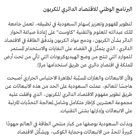
البرنامج الوطني للاقتصاد الدائري للكربون
لتطوير المفهوم وتعزيز إسهام السعودية في تطبيقه، تعمل جامعة
الملك عبدالله للعلوم والتقنية "كاوست" على إعادة صياغة الحوار
الدائر بشأن الكربون، ودمج مواد الكربون وتدفُّق الطاقة في الاقتصاد
الدائري، الذي يتمثَّل في القضاء على النفايات والاستخدام المستمر
للموارد التي تنتج من وضع الهيدروكربونات التي تأتي من تحت أرض
المملكة في اقتصادٍ دائري عن طريق استخدامها مرارًا.
ولأن الانبعاثات والغازات المسبِّبة لظاهرة الاحتباس الحراري أصبحت
هاجسًا للعالم، عملت السعودية على الحد من هذه الانبعاثات عن
طريق تطوير مفهوم الاقتصاد الدائري للكربون، الذي وافقت عليه
مجموعة العشرين كإطار متكامل وشامل لمعالجة التحدَّيات المترتبة
على الانبعاثات وإدارتها بشتى التقنيات.
وبذلت السعودية بوصفها من كبار منتجي الطاقة في العالم جهودًا
كبيرةً للحدِّ من الانبعاثات وحماية الكوكب، ويشكِّل الاقتصاد