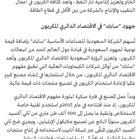
الخام وتعزيز إنتاجية آبار النفط، وتُعد كثافة الكربون في أعمال
التنقيب والإنتاج بالشركة من بين الأقل في قطاع الطاقة.
جهود "سابك" في الاقتصاد الدائري للكربون
تُسهم الشركة السعودية للصناعات الأساسية "سابك" بإضافة قيمة
نوعية لجهود السعودية في قيادة دول العالم للحد من انبعاثات
الكربون، وتعزيز الرؤية السعودية للاقتصاد الدائري للكربون. وتُعد
"سابك" من أوائل شركات الكيماويات العالمية التي تطبق مفهوم
الاقتصاد الدائري للكربون، من خلال استثمارها في إنشاء مصنع كبير
عالميا لإعادة استخدام الكربون في تصنيع منتجات ذات قيمة عالية.
وبدأ عمل المصنع في فترة مبكرة لبلورة مفهوم الاقتصاد الدائري
للكربون، إذ منذ افتتاحه في عام 2015م استخدم تقنية خاصة
لاستخلاص وتنقية ما يصل إلى 500 ألف طن متري من ثاني أكسيد
الكربون سنويًّا الناتج عن تصنيع جلايكول الإيثيلين، ويجري ضخ ثاني
أكسيد الكربون المنقَّى عبر شبكة أنابيب لاستخدامه في إنتاج منتجات
عظيمة الفائدة، إضافةً إلى تلبية احتياجات قطاعات الزراعة