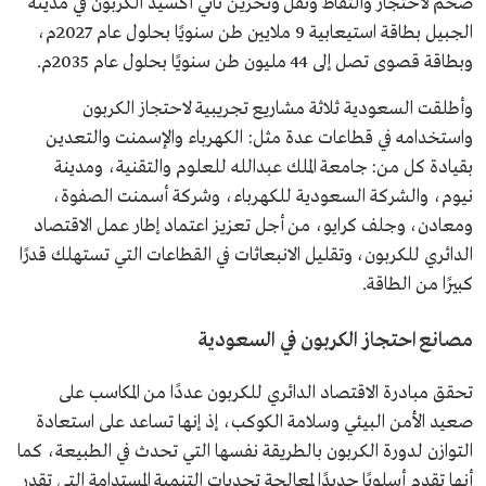
ضخم لاحتجاز والتقاط ونقل وتخزين ثاني أكسيد الكربون في مدينة
الجبيل بطاقة استيعابية 9 ملايين طن سنويًا بحلول عام 2027م،
وبطاقة قصوى تصل إلى 44 مليون طن سنويًا بحلول عام 2035م.
وأطلقت السعودية ثلاثة مشاريع تجريبية لاحتجاز الكربون
واستخدامه في قطاعات عدة مثل: الكهرباء والإسمنت والتعدين
بقيادة كل من: جامعة الملك عبدالله للعلوم والتقنية، ومدينة
نيوم، والشركة السعودية للكهرباء، وشركة أسمنت الصفوة،
ومعادن، وجلف كرايو، من أجل تعزيز اعتماد إطار عمل الاقتصاد
الدائري للكربون، وتقليل الانبعاثات في القطاعات التي تستهلك قدرًا
كبيرًا من الطاقة.
مصانع احتجاز الكربون في السعودية
تحقق مبادرة الاقتصاد الدائري للكربون عددًا من المكاسب على
صعيد الأمن البيئي وسلامة الكوكب، إذ إنها تساعد على استعادة
التوازن لدورة الكربون بالطريقة نفسها التي تحدث في الطبيعة، كما
أنها تقدم أسلوبًا جديدًا لمعالجة تحديات التنمية المستدامة التي تقدر