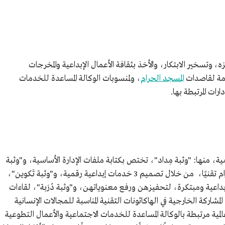
، وتسخير الابتكار، والأخذ بثقافة الأعمال الإبداعية والمخرجات
دمة لقاصدات
المسجد الحرام
، ولمنسوبات الوكالة المساعدة للخدمات
رات المرتبطة بها.
10 برامج رقمية وخدمية، منها: "وثبة مِداد"، تختص بكتابة ملفات الإدارة الأساسية، و"وثبة
ذكرى"، لصناعة الذكرى لقاصدات المسجد الحرام تقنيًا، من خلال تصميم 3 خدمات إبداعية رقمية، و"وثبة تَكوين"،
اعية ومبتكرة، لتحفيزهن ورفع معنوياتهن، و"وثبة دُرَبة"، لقاءات
مشاركة الخارجية في الهاكاثونات التقنية المناسبة للمجالات الإنسانية
ية، "وثبة سَنا"،وهي تفعيل 10 أيام عالمية مرتبطة بالوكالة المساعدة للخدمات الاجتماعية والأعمال التطوعية