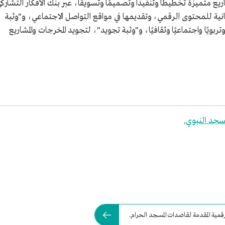
ر"، لبناء مشاريع متميزة تخطيطًا وتنفيذًا وتصميمًا وتسويقًا، عبر بنك الأفكار التشارك
رقمنة"، لصناعة 5 قصص إنسانية للمحتوى الرقمي، وتقديمها في مواقع التواصل الاجتماعي، و"وثبة
بويًا واجتماعيًا وثقافيًا، و"وثبة تجويد"، لتجويد المخرجات والمشاريع
مسجد النبوي.