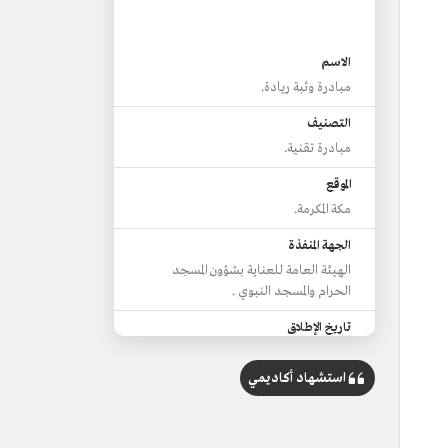
الاسم
مبادرة وثبة ريادة.
التصنيف
مبادرة تقنية.
الموقع
مكة المكرمة.
الجهة المنفذة
الهيئة العامة للعناية بشؤون المسجد
الحرام والمسجد النبوي .
تاريخ الإطلاق
1444هـ/2202م.
استشهاد أكاديمي
من الأهداف
دعم الإبداع وتعزيزه، وتسخير الابتكار.
تطوير وتمكين الخدمات الرقمية المقدمة