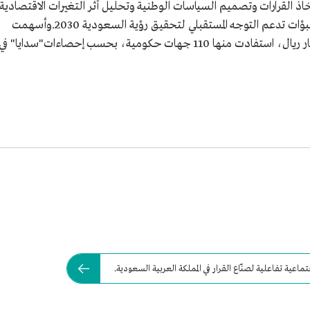
ذ القرارات وتصميم السياسات الوطنية وتحليل أثر التغيرات الاقتصادية
والاجتماعية لمختلف القطاعات، وتقديم رؤى وتنبؤات تدعم التوجه المستقبلي لتحقيق رؤية السعودية 2030.​وأسهمت
المنصة في تحقيق وفورات إيرادات تجاوزت 51 مليار ريال، استفادت منها 110 جهات حكومية، بحسب إحصاءات"سدايا" في
ة تفاعلية لصنّاع القرار في المملكة العربية السعودية.