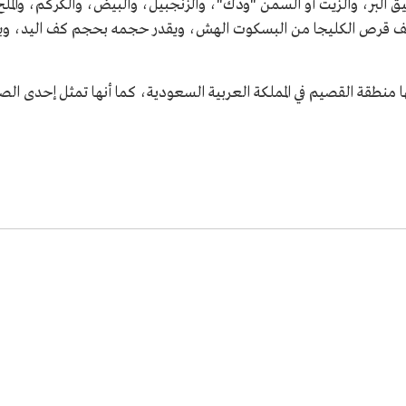
 البر، والزيت أو السمن "ودك"، والزنجبيل، والبيض، والكركم، والم
صنف قرص الكليجا من البسكوت الهش، ويقدر حجمه بحجم كف اليد، ويؤكل 
طقة القصيم في المملكة العربية السعودية، كما أنها تمثل إحدى الصناع