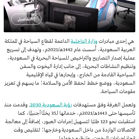
التفاصيل
هي إحدى مبادرات
وزارة الداخلية
الداعمة لقطاع السياحة في المملكة
العربية السعودية، أُسست عام 1442هـ/2021م، وتهدف إلى تسريع
عملية إصدار التصاريح والتراخيص للسياحة البحرية في السعودية،
وتنظيم النشاطات البحرية، إلى جانب إدارة اليخوت والسفن
السياحية القادمة من الخارج، وإبحارها في المياه الإقليمية
السعودية، ووضع خطط لحفظ الأمن والسلامة؛ ما يسهم في تعزيز
مقومات السياحة.
وتعمل الغرفة وفق مستهدفات
رؤية السعودية 2030
. وقدمت منذ
تأسيسها حتى 1443هـ/2021م، خدماتها لـ35 يختًا أجنبيًّا، كما
استقبلت نحو 123 طلبًا لتسهيل إجراءات العبور، إضافةً إلى معالجة
الاتصالات الواردة من داخل السعودية وخارجها؛ لتقليص وقت
إنجاز إجراءات اليخوت، وتنظيم دخولها.