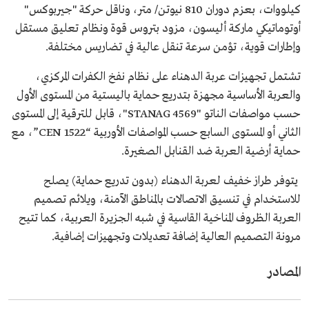
كيلووات، بعزم دوران 810 نيوتن/ متر، وناقل حركة "جيربوكس"
أوتوماتيكي ماركة أليسون، مزود بتروس قوة ونظام تعليق مستقل
وإطارات قوية، تؤمن سرعة تنقل عالية في تضاريس مختلفة.
تشتمل تجهيزات عربة الدهناء على نظام نفخ الكفرات المركزي،
والعربة الأساسية مجهزة بتدريع حماية باليستية من المستوى الأول
حسب مواصفات الناتو "STANAG 4569"، قابل للترقية إلى المستوى
الثاني أو المستوى السابع حسب المواصفات الأوربية “CEN 1522”، مع
حماية أرضية العربة ضد القنابل الصغيرة.
يتوفر طراز خفيف لعربة الدهناء (بدون تدريع حماية) يصلح
للاستخدام في تنسيق الاتصالات بالمناطق الآمنة، ويلائم تصميم
العربة الظروف المناخية القاسية في شبه الجزيرة العربية، كما تتيح
مرونة التصميم العالية إضافة تعديلات وتجهيزات إضافية.
المصادر