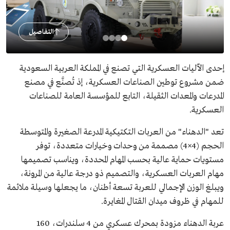
التفاصيل
إحدى الآليات العسكرية التي تصنع في المملكة العربية السعودية
ضمن مشروع توطين الصناعات العسكرية، إذ تُصنَّع في مصنع
المدرعات والمعدات الثقيلة، التابع للمؤسسة العامة للصناعات
العسكرية.
تعد "الدهناء" من العربات التكتيكية المدرعة الصغيرة والمتوسطة
الحجم (4×4) مصممة من وحدات وخيارات متعددة، توفر
مستويات حماية عالية بحسب المهام المحددة، ويناسب تصميمها
مهام العربات العسكرية، والتصميم ذو درجة عالية من المرونة،
ويبلغ الوزن الإجمالي للعربة تسعة أطنان، ما يجعلها وسيلة ملائمة
للمهام في ظروف ميدان القتال المغايرة.
عربة الدهناء مزودة بمحرك عسكري من 4 سلندرات، 160