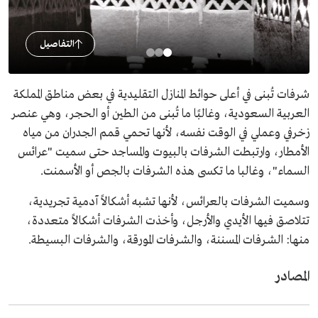
التفاصيل
شرفات تُبنى في أعلى حوائط المنازل التقليدية في بعض مناطق المملكة
العربية السعودية، وغالبًا ما تُبنى من الطين أو الحجر، وهي عنصر
زخرفي وعملي في الوقت نفسه، لأنها تحمي قمم الجدران من مياه
الأمطار، وارتبطت الشرفات بالبيوت والمساجد حتى سميت "عرائس
السماء"، وغالبا ما تكسى هذه الشرفات بالجص أو الأسمنت.
وسميت الشرفات بالعرائس، لأنها تشبه أشكالاً آدمية تجريدية،
تتلاصق فيها الأيدي والأرجل، وأخذت الشرفات أشكالاً متعددة،
منها: الشـرفات المسننة، والشـرفات المورقة، والشرفات البسيطة.
المصادر