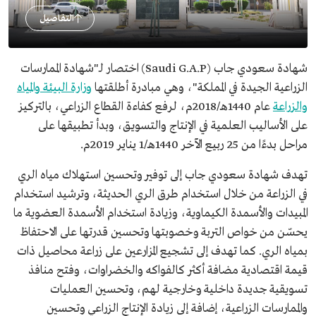
التفاصيل
شهادة سعودي جاب (Saudi G.A.P) اختصار لـ"شهادة الممارسات
الزراعية الجيدة في المملكة"، وهي مبادرة أطلقتها
وزارة البيئة والمياه
والزراعة
عام 1440هـ/2018م، لرفع كفاءة القطاع الزراعي، بالتركيز
على الأساليب العلمية في الإنتاج والتسويق، وبدأ تطبيقها على
مراحل بدءًا من 25 ربيع الآخر 1440هـ/1 يناير 2019م.
تهدف شهادة سعودي جاب إلى توفير وتحسين استهلاك مياه الري
في الزراعة من خلال استخدام طرق الري الحديثة، وترشيد استخدام
المبيدات والأسمدة الكيماوية، وزيادة استخدام الأسمدة العضوية ما
يحسّن من خواص التربة وخصوبتها وتحسين قدرتها على الاحتفاظ
بمياه الري. كما تهدف إلى تشجيع المزارعين على زراعة محاصيل ذات
قيمة اقتصادية مضافة أكثر كالفواكه والخضراوات، وفتح منافذ
تسويقية جديدة داخلية وخارجية لهم، وتحسين العمليات
والممارسات الزراعية، إضافة إلى زيادة الإنتاج الزراعي وتحسين