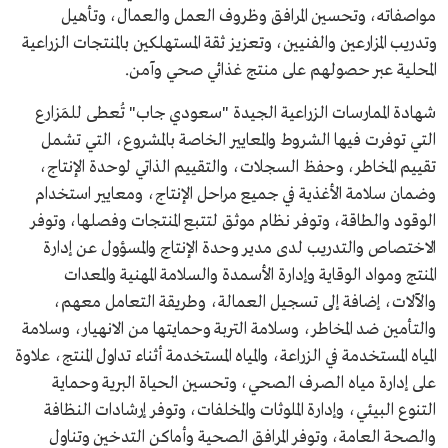
مواصفاته، وتحسين المرافق وظروف العمل والعمال، وتأهيل
وتدريب المزارعين والفنيين، وتعزيز ثقة المستهلكين بالمنتجات الزراعية
المحلية عبر حصولهم على منتج غذائي صحي وآمن.
شهادة الممارسات الزراعية الجيدة "سعودي جاب" تُعطى للمَزارع
التي توفرت فيها الشروط والمعايير الخاصة بالمشروع، التي تشمل
تقييم المخاطر، وحفظ السجلات، والتقييم الذاتي لوحدة الإنتاج،
وضمان سلامة الأغذية في جميع مراحل الإنتاج، ومعايير استخدام
الوقود والطاقة، وتوفر نظام موثق لتتبع المنتجات وفصلها، وتوفر
الاختصاص والتدريب لدى مدير وحدة الإنتاج والمسؤول عن إدارة
المنتج ومواد الوقاية وإدارة الأسمدة والسلامة المهنية والمعدات
والآلات، إضافة إلى تسجيل العمالة، وطريقة التعامل معهم،
والتأمين ضد المخاطر، وسلامة التربة وحمايتها من الانهيار، وسلامة
المياه المستخدمة في الزراعة، والمياه المستخدمة أثناء تداول المنتج، علاوة
على إدارة مياه الصرف الصحي، وتحسين الحياة البرية وحماية
التنوع البيئي، وإدارة الملوثات والمخلفات، وتوفر إرشادات النظافة
والصحة العامة، وتوفر المرافق الصحية وأماكن التدخين وتناول