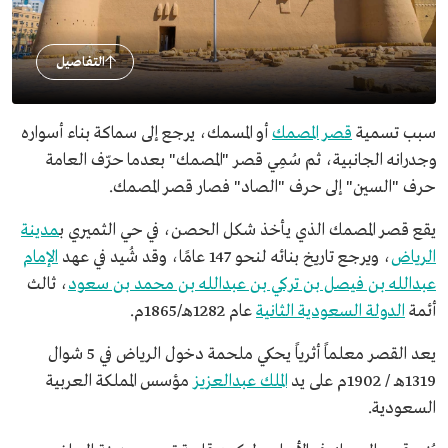
التفاصيل
سبب تسمية
قصر المصمك
أو المسمك، يرجع إلى سماكة بناء أسواره
وجدرانه الجانبية، ثم سُمِي قصر "المصمك" بعدما حرّف العامة
حرف "السين" إلى حرف "الصاد" فصار قصر المصمك.
يقع قصر المصمك الذي يأخذ شكل الحصن، في حي الثميري ب
مدينة
الرياض
، ويرجع تاريخ بنائه لنحو 147 عامًا، وقد شُيد في عهد
الإمام
عبدالله بن فيصل بن تركي بن عبدالله بن محمد بن سعود
، ثالث
أئمة
الدولة السعودية الثانية
عام 1282هـ/1865م.
يعد القصر معلماً أثرياً يحكي ملحمة دخول الرياض في 5 شوال
1319هـ / 1902م على يد
الملك عبدالعزيز
مؤسس المملكة العربية
السعودية.