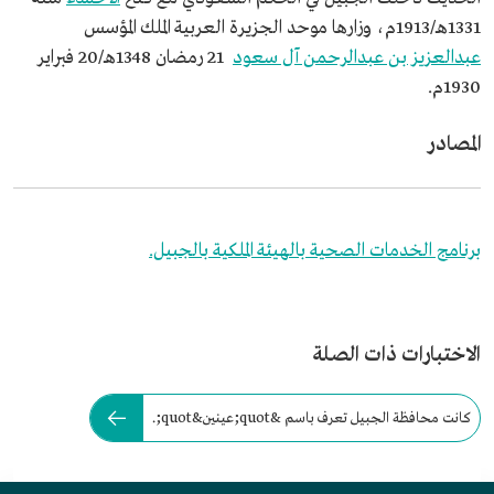
1331هـ/1913م، وزارها موحد الجزيرة العربية الملك المؤسس
عبدالعزيز بن عبدالرحمن آل سعود
21 رمضان 1348هـ/20 فبراير
1930م.
المصادر
برنامج الخدمات الصحية بالهيئة الملكية بالجبيل.
الاختبارات ذات الصلة
كانت محافظة الجبيل تعرف باسم &quot;عينين&quot;.