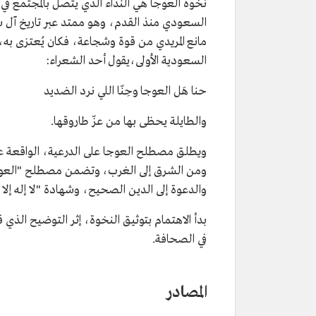
نخوة العوجا هي النداء الذي يتصل بالمجتمع في 
السعودي منذ القدم، وهو ممتد عبر تاريخ آل س
مانع المريدي من قوة وشجاعة، فكان يُعتزى به،
السعودية الأولى،يقول أحد الشعراء:
حنا هَل العوجا وحِنّا اللي نرد الضديد
والطايلة يحظى بها من عزّ طاروقها.
ويطلق مصطلح العوجا على الدرعية، الواقعة عل
ومن الشرق إلى الغرب، وتضمن مصطلح "العوجا" 
والدعوة إلى الدين الصحيح، وشهادة "لا إله إلا الل
بدأ الاهتمام بتوثيق النخوة، إثر التوضيح الذي
في الصحافة.
المصادر