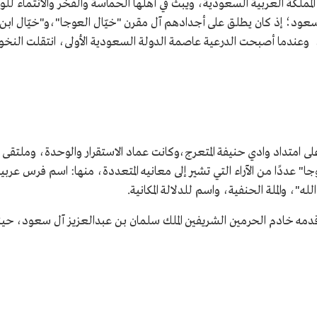
المملكة العربية السعودية، ويبث في أهلها الحماسة والفخر والانتماء لل
عود؛ إذ كان يطلق على أجدادهم آل مقرن "خيّال العوجا"،و"خيّال ابن 
 وعندما أصبحت الدرعية عاصمة الدولة السعودية الأولى، انتقلت النخوة
ى امتداد وادي حنيفة المتعرج،وكانت عماد الاستقرار والوحدة، وملتقى
عددًا من الآراء التي تشير إلى معانيه المتعددة، منها: اسم فرس عرب
ه"، والملة الحنفية، واسم للدلالة المكانية.
 قدمه خادم الحرمين الشريفين الملك سلمان بن عبدالعزيز آل سعود، حينم