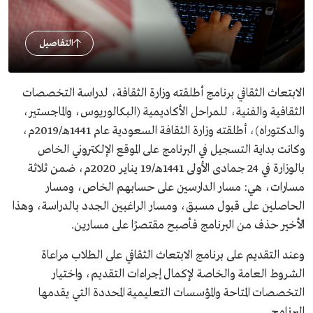
التفاصيل
الابتعاث الثقافي برنامج أطلقته وزارة الثقافة، لدراسة التخصصات
الثقافية والفنية، للمراحل الأكاديمية (البكالوريوس، والماجستير،
والدكتوراه)، أطلقته وزارة الثقافة السعودية عام 1441هـ/2019م،
وكانت بداية التسجيل في البرنامج على الموقع الإلكتروني الخاص
بالوزارة في 24 جمادى الأولى 1441هـ/19 يناير 2020م، ضمن ثلاثة
مسارات، هي: مسار الدارسين على حسابهم الخاص، ومسار
الحاصلين على قبول مسبق، ومسار الراغبين الجدد بالدراسة، وهذا
الأخير حذف من البرنامج فأصبح مقتصرًا على مسارين.
وعند التقديم على برنامج الابتعاث الثقافي على الطلاب مراعاة
الشروط العامة والخاصة لإكمال إجراءات التقديم، واختيار
التخصصات المتاحة والمؤسسات التعليمية المحددة التي يقدمها
البرنامج.