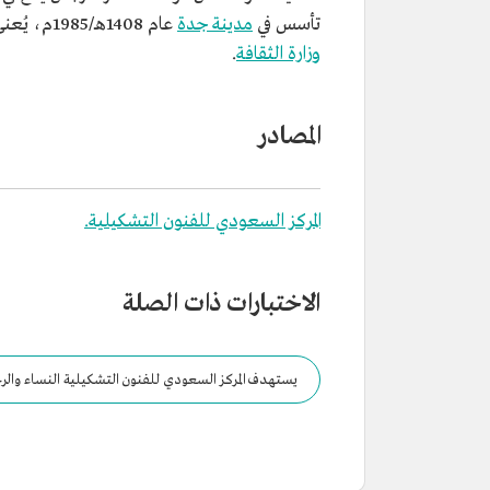
تأسس في
مدينة جدة
عام 1408هـ/1985م، يُعنى بإقامة المعارض الفنية والدورات التدريبية، ويُقدم شهادات معتمدة من
وزارة الثقافة
.
المصادر
المركز السعودي للفنون التشكيلية.
الاختبارات ذات الصلة
يستهدف المركز السعودي للفنون التشكيلية النساء والرج