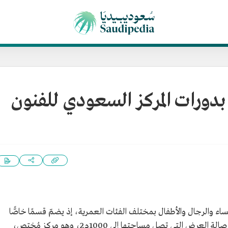
 بدورات المركز السعودي للفنون
اء والرجال والأطفال بمختلف الفئات العمرية، إذ يضمّ قسمًا خاصًّا
للسيدات والأطفال، وقسمًا آخر للرجال يقع في صالة العرض التي تصل مساحتها إلى 1000م2، وهو مركز مُختص،