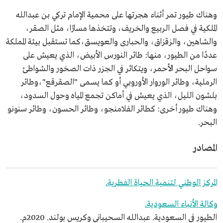
وهناك طيور تمر أثناء هجرتها على محمية الإمام تركي بن عبدالله
الملكية في فصل الربيع والخريف، وتتخذها مسارًا، مثل الصقر،
والشاهين، والزقزاق، والحبارى والعويسق،كما تستقبل بيئة المملكة
عددًا من الطيور، منها: طائر النورس الأبيض، الذي يعيش على
سواحل البحر الأحمر، ويتكاثر في الجزر ذات الصخور والشواطئ
الرملية، وطائر الوروار الأوروبي أو كما يسمى "الصقرقع"،وطائر
بلشون الليل، الذي يعيش في أماكن تجمع المياه وحول السدود،
وهناك طيور أخرى: كطائر الفلامنجو، وطائر الحسون، وطائر سنونو
البحر.
المصادر
المركز الوطني لتنمية الحياة الفطرية.
وكالة الأنباء السعودية.
الطيور في السعودية. عبدالله السحيباني وكريس بولند. 2020م.