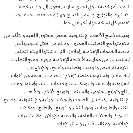
للمنشأة رخصة سجلٍ تجاري سارية المفعول إلى جانب رخصة
الاستيراد والتوزيع. ويشمل الفسح جهاز واحد فقط، حيث يجب
تقديم كل نسخة جهاز أخر على حدا.
ويهدف فسح الألعاب الإلكترونية لفحص محتوى اللعبة والتأكّد من
ملاءمتها مع التصنيف العمري، وذلك من خلال تسجيلها عبر
منصة الخدمات الإعلامية (إعلام)، التي دشنتها الهيئة لتمكين
المستفيدين من ممارسة الأنشطة الإعلامية وإجراء جميع المتطلبات
اللازمة (ترخيص وتجديد، وتصنيف وفسح، والإبلاغ عن
المخالفات). وتستهدف منصة "إعلام" الخدمات المقدمة من قنوات
تلفزيونية وإذاعية، والبودكاست، وخدمات البث، وإستوديوهات
إنتاج وتوزيع المحتوى، والسينما، وتوزيع الأفلام، والألعاب
الإلكترونية، إضافة إلى الصحف والمجلات الورقية والإلكترونية، وفسح
الكتب والمطبوعات، ودور النشر والتوزيع، والمطابع، ووكالات
التسويق والعلاقات العامة، والدعاية والإعلان، والاستشارات
الإعلامية، ومكاتب قياس وسائل الإعلام.